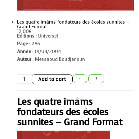
Les quatre imâms fondateurs des écoles sunnites –
Grand Format
12,00
€
Editions
: Universel
Page
: 286
Année
: 01/04/2004
Auteur
: Messaoud Boudjenoun
Les
Add to cart
-
+
quatre
imâms
fondateurs
des
Les quatre imâms
écoles
sunnites
-
fondateurs des écoles
Grand
Format
sunnites – Grand Format
quantity