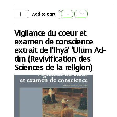
Vigilance
Add to cart
-
+
du
coeur
et
examen
Vigilance du coeur et
de
conscience
extrait
examen de conscience
de
l'Ihyâ'
extrait de l’Ihyâ’ ‘Ulûm Ad-
'Ulûm
Ad-
dîn (Revivification des
dîn
(Revivification
Sciences de la religion)
des
Sciences
de
la
religion)
quantity