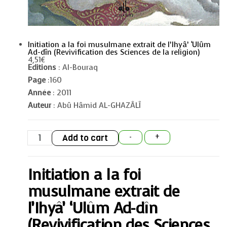
Initiation a la foi musulmane extrait de l’Ihyâ’ ‘Ulûm
Ad-dîn (Revivification des Sciences de la religion)
4,51
€
Editions
: Al-Bouraq
Page
:160
Année
: 2011
Auteur
: Abû Hâmid AL-GHAZÂLÎ
Initiation
Add to cart
-
+
a
la
foi
musulmane
Initiation a la foi
extrait
de
l'Ihyâ'
musulmane extrait de
'Ulûm
Ad-
l’Ihyâ’ ‘Ulûm Ad-dîn
dîn
(Revivification
(Revivification des Sciences
des