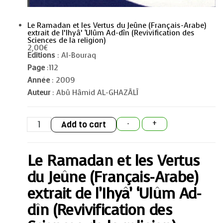
Le Ramadan et les Vertus du Jeûne (Français-Arabe)
extrait de l’Ihyâ’ ‘Ulûm Ad-dîn (Revivification des
Sciences de la religion)
2,00
€
Editions
: Al-Bouraq
Page
:112
Année
: 2009
Auteur
: Abû Hâmid AL-GHAZÂLÎ
Le
Add to cart
-
+
Ramadan
et
les
Vertus
Le Ramadan et les Vertus
du
Jeûne
(Français-
du Jeûne (Français-Arabe)
Arabe)
extrait
extrait de l’Ihyâ’ ‘Ulûm Ad-
de
l'Ihyâ'
dîn (Revivification des
'Ulûm
Ad-