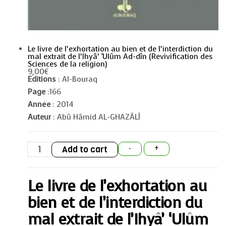
Le livre de l’exhortation au bien et de l’interdiction du
mal extrait de l’Ihyâ’ ‘Ulûm Ad-dîn (Revivification des
Sciences de la religion)
9,00
€
Editions
: Al-Bouraq
Page
:166
Année
: 2014
Auteur
: Abû Hâmid AL-GHAZÂLÎ
Le
Add to cart
-
+
livre
de
l'exhortation
au
Le livre de l’exhortation au
bien
et
de
bien et de l’interdiction du
l'interdiction
du
mal extrait de l’Ihyâ’ ‘Ulûm
mal