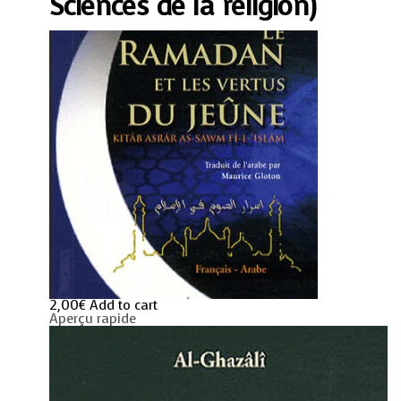
Sciences de la religion)
dîn
(Revivification
des
Sciences
de
la
religion)
quantity
2,00
€
Add to cart
Aperçu rapide