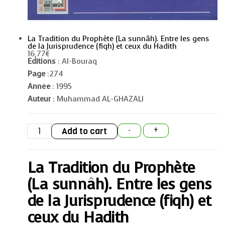
La Tradition du Prophète (La sunnâh). Entre les gens
de la Jurisprudence (fiqh) et ceux du Hadith
16,77
€
Editions
: Al-Bouraq
Page
:274
Année
: 1995
Auteur
: Muhammad AL-GHAZALI
La
Add to cart
-
+
Tradition
du
Prophète
(La
La Tradition du Prophète
sunnâh).
Entre
les
(La sunnâh). Entre les gens
gens
de
de la Jurisprudence (fiqh) et
la
Jurisprudence
ceux du Hadith
(fiqh)
et