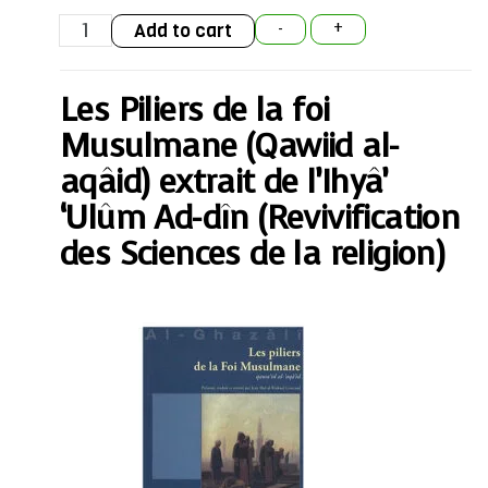
Les
Add to cart
-
+
Piliers
de
la
foi
Les Piliers de la foi
Musulmane
(Qawiid
al-
Musulmane (Qawiid al-
aqâid)
extrait
aqâid) extrait de l’Ihyâ’
de
l'Ihyâ'
‘Ulûm Ad-dîn (Revivification
'Ulûm
Ad-
des Sciences de la religion)
dîn
(Revivification
des
Sciences
de
la
religion)
quantity