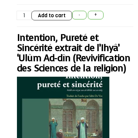
Intention,
Add to cart
-
+
Pureté
et
Sincérité
extrait
Intention, Pureté et
de
l'Ihyâ'
'Ulûm
Sincérité extrait de l’Ihyâ’
Ad-
dîn
‘Ulûm Ad-dîn (Revivification
(Revivification
des
des Sciences de la religion)
Sciences
de
la
religion)
quantity