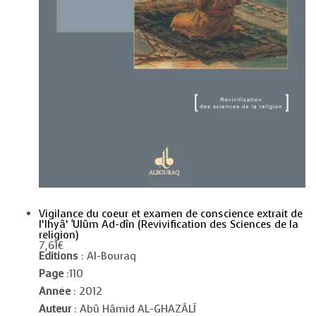
Vigilance du coeur et examen de conscience extrait de
l’Ihyâ’ ‘Ulûm Ad-dîn (Revivification des Sciences de la
religion)
7,61
€
Editions
: Al-Bouraq
Page
:110
Année
: 2012
Auteur
: Abû Hâmid AL-GHAZÂLÎ