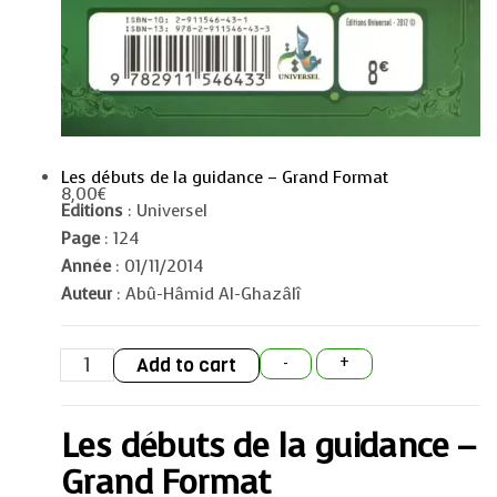
Les débuts de la guidance – Grand Format
8,00
€
Editions
: Universel
Page
: 124
Année
: 01/11/2014
Auteur
: Abû-Hâmid Al-Ghazâlî
Les
Add to cart
-
+
débuts
de
la
guidance
Les débuts de la guidance –
-
Grand
Format
Grand Format
quantity