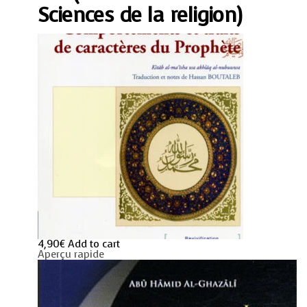
(Revivification
Sciences de la religion)
des
Sciences
de
la
religion)
quantity
4,90
€
Add to cart
Aperçu rapide