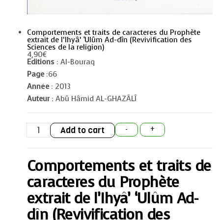
Comportements et traits de caracteres du Prophète
extrait de l’Ihyâ’ ‘Ulûm Ad-dîn (Revivification des
Sciences de la religion)
4,90
€
Editions
: Al-Bouraq
Page
:66
Année
: 2013
Auteur
: Abû Hâmid AL-GHAZÂLÎ
Comportements
Add to cart
-
+
et
traits
de
caracteres
Comportements et traits de
du
Prophète
extrait
caracteres du Prophète
de
l'Ihyâ'
extrait de l’Ihyâ’ ‘Ulûm Ad-
'Ulûm
Ad-
dîn (Revivification des
dîn