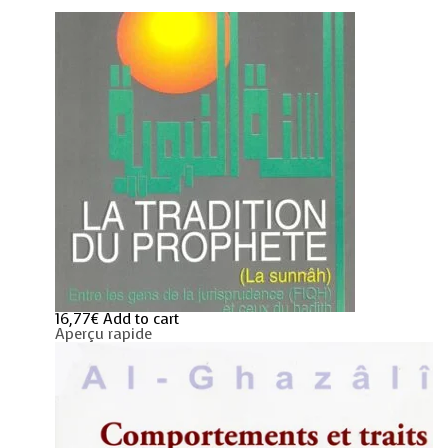
ceux
du
Hadith
quantity
16,77
€
Add to cart
Aperçu rapide