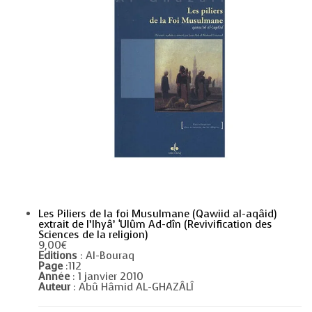
Les Piliers de la foi Musulmane (Qawiid al-aqâid)
extrait de l’Ihyâ’ ‘Ulûm Ad-dîn (Revivification des
Sciences de la religion)
9,00
€
Editions
: Al-Bouraq
Page
:112
Année
: 1 janvier 2010
Auteur
: Abû Hâmid AL-GHAZÂLÎ