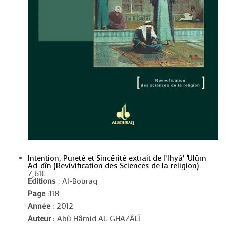
Intention, Pureté et Sincérité extrait de l’Ihyâ’ ‘Ulûm
Ad-dîn (Revivification des Sciences de la religion)
7,61
€
Editions
: Al-Bouraq
Page
:118
Année
: 2012
Auteur
: Abû Hâmid AL-GHAZÂLÎ