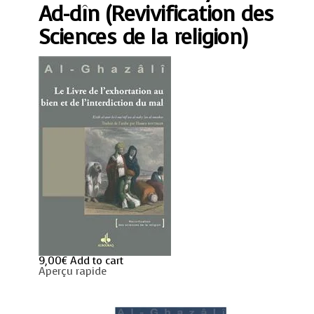
extrait
Ad-dîn (Revivification des
de
l'Ihyâ'
Sciences de la religion)
'Ulûm
Ad-
dîn
(Revivification
des
Sciences
de
la
religion)
quantity
9,00
€
Add to cart
Aperçu rapide