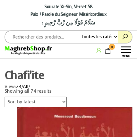
Aller
au
Sourate Ya-Sin, Verset 58
contenu
Paix ! Parole du Seigneur Miséricordieux
: سَلَامٌ قَوْلًا مِن رَّبٍّ رَّحِيمٍ
Maghrebshop
Le
0
Maghreb
MENU
à porter
de clics
Chafi'ite
View:
24
/
All
/
Showing all 74 results