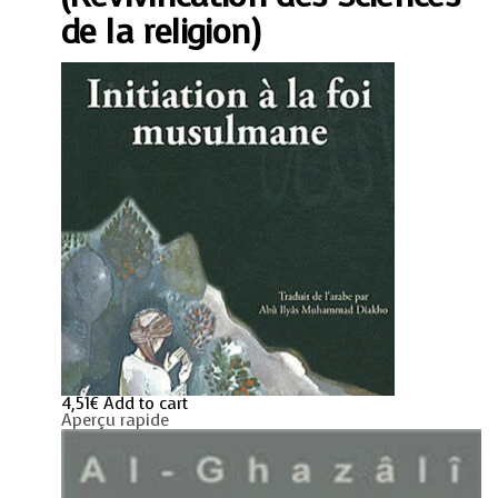
Sciences
de la religion)
de
la
religion)
quantity
4,51
€
Add to cart
Aperçu rapide