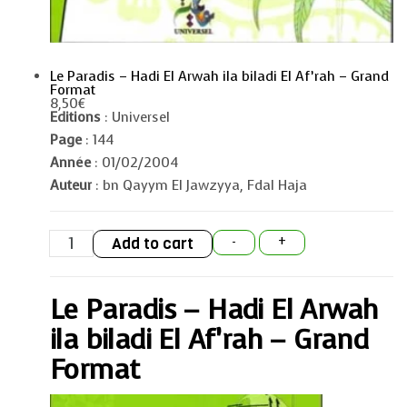
Le Paradis – Hadi El Arwah ila biladi El Af’rah – Grand
Format
8,50
€
Editions
: Universel
Page
: 144
Année
: 01/02/2004
Auteur
: bn Qayym El Jawzyya, Fdal Haja
Le
Add to cart
-
+
Paradis
-
Hadi
El
Le Paradis – Hadi El Arwah
Arwah
ila
biladi
ila biladi El Af’rah – Grand
El
Af'rah
Format
-
Grand
Format