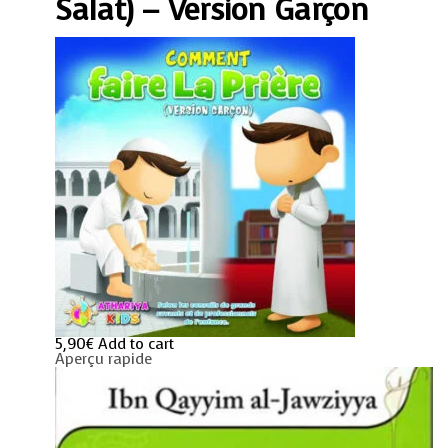
Version
Salat) – Version Garçon
Garçon
quantity
5,90
€
Add to cart
Aperçu rapide