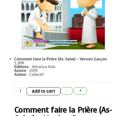
Comment faire la Prière (As-Salat) – Version Garçon
5,90
€
Editions
: Athariya Kids
Année
: 2019
Auteur
: Collectif
Comment
Add to cart
-
+
faire
la
Prière
(As-
Comment faire la Prière (As-
Salat)
-