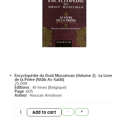
Encyclopédie du Droit Musulman (Volume 2) : Le Livre
de la Prière (Kitâb As-Salât)
25,00
€
Editions
: Al-Imen (Belgique)
Page
:605
Auteur
: Hassan Amdouni
Encyclopédie
Add to cart
-
+
du
Droit