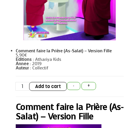
Comment faire la Prière (As-Salat) – Version Fille
5,90
€
Editions
: Athariya Kids
Année
: 2019
Auteur
: Collectif
Comment
Add to cart
-
+
faire
la
Prière
(As-
Comment faire la Prière (As-
Salat)
-
Version
Salat) – Version Fille
Fille
quantity