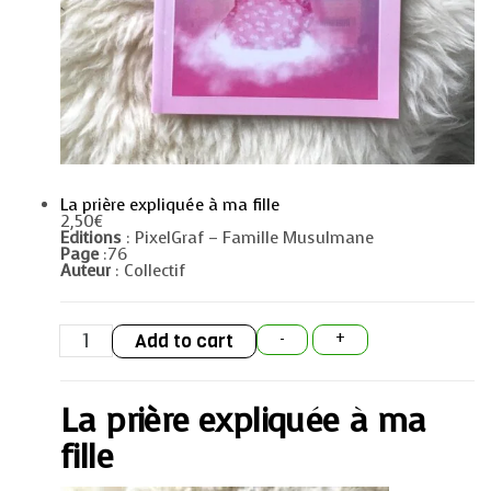
La prière expliquée à ma fille
2,50
€
Editions
: PixelGraf – Famille Musulmane
Page
:76
Auteur
: Collectif
La
Add to cart
-
+
prière
expliquée
à
ma
La prière expliquée à ma
fille
quantity
fille