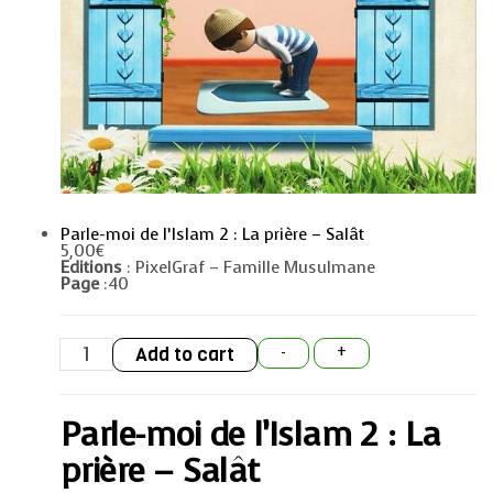
Parle-moi de l’Islam 2 : La prière – Salât
5,00
€
Editions
: PixelGraf – Famille Musulmane
Page
:40
Parle-
Add to cart
-
+
moi
de
l'Islam
2
Parle-moi de l’Islam 2 : La
:
La
prière
prière – Salât
-