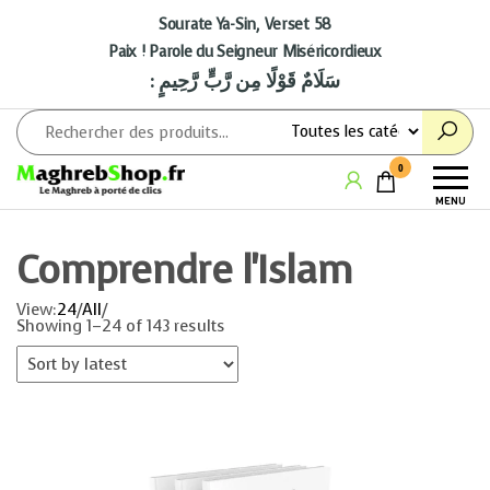
Aller
au
Sourate Ya-Sin, Verset 58
contenu
Paix ! Parole du Seigneur Miséricordieux
: سَلَامٌ قَوْلًا مِن رَّبٍّ رَّحِيمٍ
Maghrebshop
Le
0
Maghreb
MENU
à porter
de clics
Comprendre l'Islam
View:
24
/
All
/
Showing 1–24 of 143 results