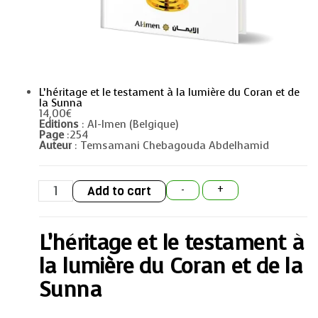
L’héritage et le testament à la lumière du Coran et de
la Sunna
14,00
€
Editions
: Al-Imen (Belgique)
Page
:254
Auteur
: Temsamani Chebagouda Abdelhamid
L'héritage
Add to cart
-
+
et
le
testament
à
L’héritage et le testament à
la
lumière
du
la lumière du Coran et de la
Coran
et
Sunna
de
la
Sunna