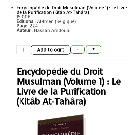
Encyclopédie du Droit Musulman (Volume 1) : Le Livre
de la Purification (Kitâb At-Tahâra)
15,00
€
Editions
: Al-Imen (Belgique)
Page
:224
Auteur
: Hassan Amdouni
Encyclopédie
Add to cart
-
+
du
Droit
Musulman
(Volume
Encyclopédie du Droit
1)
:
Le
Musulman (Volume 1) : Le
Livre
de
Livre de la Purification
la
Purification
(Kitâb At-Tahâra)
(Kitâb
At-
Tahâra)
quantity