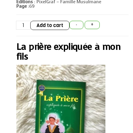
Editions
: PixelGraf – Famille Musulmane
Page
:69
La
Add to cart
-
+
prière
expliquée
à
mon
La prière expliquée à mon
fils
quantity
fils