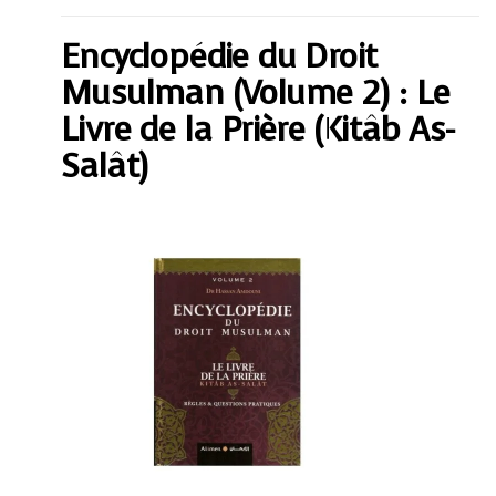
Musulman
(Volume
Encyclopédie du Droit
2)
:
Le
Musulman (Volume 2) : Le
Livre
de
Livre de la Prière (Kitâb As-
la
Prière
Salât)
(Kitâb
As-
Salât)
quantity