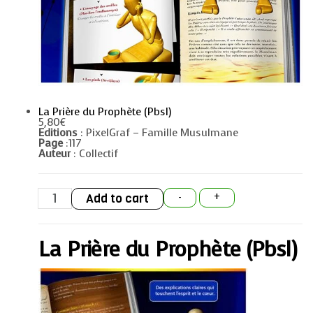
La Prière du Prophète (Pbsl)
5,80
€
Editions
: PixelGraf – Famille Musulmane
Page
:117
Auteur
: Collectif
La
Add to cart
-
+
Prière
du
Prophète
(Pbsl)
La Prière du Prophète (Pbsl)
quantity