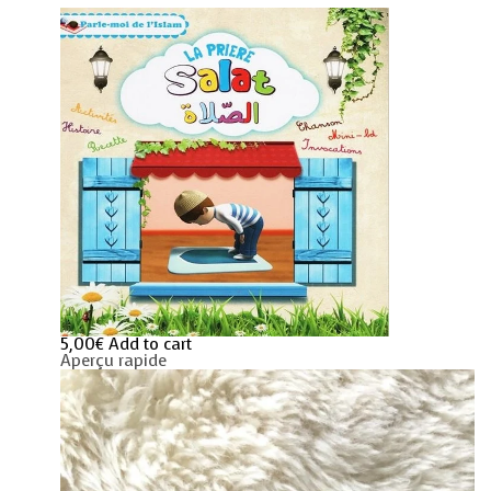
Salât
quantity
5,00
€
Add to cart
Aperçu rapide