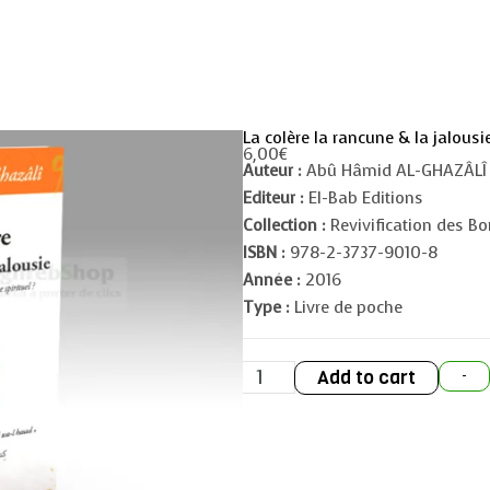
La colère la rancune & la jalousi
6,00
€
Auteur :
Abû Hâmid AL-GHAZÂLÎ
Editeur :
El-Bab Editions
Collection :
Revivification des Bo
ISBN :
978-2-3737-9010-8
Année :
2016
Type :
Livre de poche
La
Add to cart
-
colère
la
rancune
&
la
jalousie
quantity