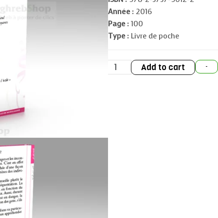
Année :
2016
Page :
100
Type :
Livre de poche
Quelles
Add to cart
-
relations
sociales
en
Islam
?
quantity