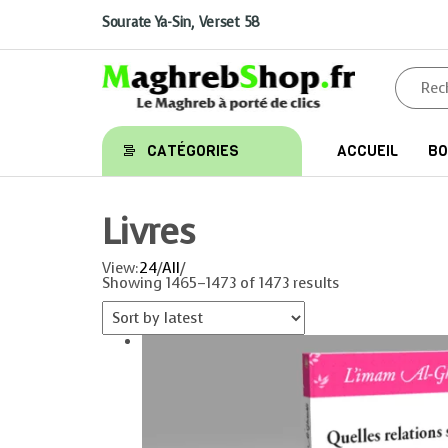
Aller
au
Sourate Ya-Sin, Verset 58
contenu
Maghrebshop
Le
CATÉGORIES
ACCUEIL
BO
Maghreb
à porter
de clics
Livres
View:
24
/
All
/
Showing 1465–1473 of 1473 results