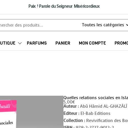
Paix ! Parole du Seigneur Miséricordieux
UTIQUE
PARFUMS
PANIER
MON COMPTE
PROMO
Quelles relations sociales en Isl
5,00
€
Auteur :
Abû Hâmid AL-GHAZÂLÎ
Editeur :
El-Bab Editions
Collection :
Revivification des Bo
ISBN :
978-2-3737-9012-2