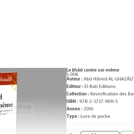
Le Jihâd contre soi-même
5,00
€
Auteur :
Abû Hâmid AL-GHAZÂLÎ
Editeur :
El-Bab Editions
Collection :
Revivification des Bo
ISBN :
978-2-3737-9011-5
Année :
2016
Type :
Livre de poche
Le