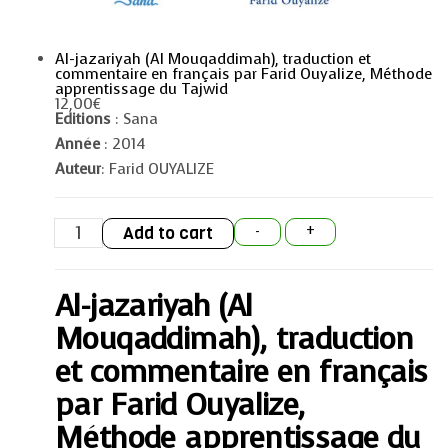
Al-jazariyah (Al Mouqaddimah), traduction et
commentaire en français par Farid Ouyalize, Méthode
apprentissage du Tajwid
12,00
€
Editions
: Sana
Année
: 2014
Auteur
: Farid OUYALIZE
Al-
Add to cart
-
+
jazariyah
(Al
Mouqaddimah),
traduction
Al-jazariyah (Al
et
commentaire
en
Mouqaddimah), traduction
français
par
et commentaire en français
Farid
Ouyalize,
par Farid Ouyalize,
Méthode
apprentissage
Méthode apprentissage du
du