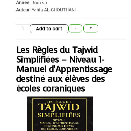
Année
: Non sp
Auteur
: Yahia AL-GHOUTHANI
Les
Add to cart
-
+
Règles
du
Tajwid
Simplifiées
Les Règles du Tajwid
-
Niveau
1-
Simplifiées – Niveau 1-
Manuel
d'Apprentissage
Manuel d’Apprentissage
destiné
aux
destiné aux élèves des
élèves
des
écoles coraniques
écoles
coraniques
quantity