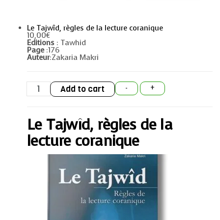
Le Tajwîd, règles de la lecture coranique
10,00
€
Editions
: Tawhid
Page
:176
Auteur
:Zakaria Makri
Le
Add to cart
-
+
Tajwîd,
règles
de
la
Le Tajwîd, règles de la
lecture
coranique
quantity
lecture coranique