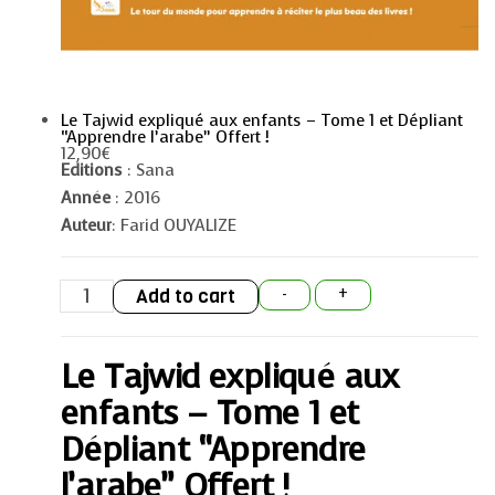
Le Tajwid expliqué aux enfants – Tome 1 et Dépliant
“Apprendre l’arabe” Offert !
12,90
€
Editions
: Sana
Année
: 2016
Auteur
: Farid OUYALIZE
Le
Add to cart
-
+
Tajwid
expliqué
aux
enfants
Le Tajwid expliqué aux
-
Tome
1
enfants – Tome 1 et
et
Dépliant
Dépliant “Apprendre
"Apprendre
l'arabe"
l’arabe” Offert !
Offert