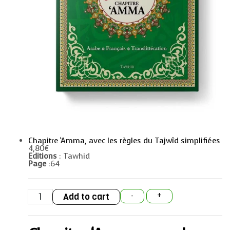
Chapitre ‘Amma, avec les règles du Tajwîd simplifiées
4,80
€
Editions
: Tawhid
Page
:64
Chapitre
Add to cart
-
+
‘Amma,
avec
les
règles