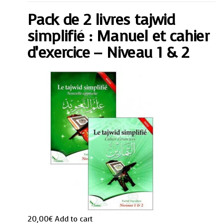
livres
tajwid
Pack de 2 livres tajwid
simplifié
:
Manuel
simplifié : Manuel et cahier
et
cahier
d’exercice – Niveau 1 & 2
d'exercice
-
Niveau
1
&
2
quantity
20,00
€
Add to cart