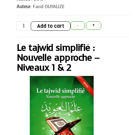
Auteur
: Farid OUYALIZE
Le
Add to cart
-
+
tajwid
simplifié
:
Nouvelle
Le tajwid simplifié :
approche
-
Niveaux
Nouvelle approche –
1
&
Niveaux 1 & 2
2
quantity