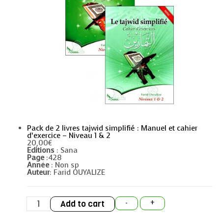
Pack de 2 livres tajwid simplifié : Manuel et cahier
d’exercice – Niveau 1 & 2
20,00
€
Editions
: Sana
Page
:428
Année
: Non sp
Auteur
: Farid OUYALIZE
Pack
Add to cart
-
+
de
2