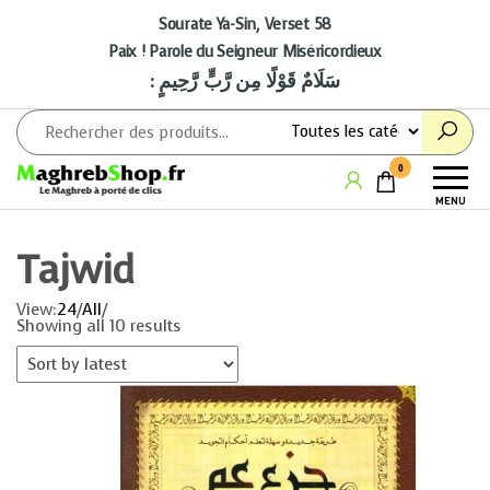
Aller
au
Sourate Ya-Sin, Verset 58
contenu
Paix ! Parole du Seigneur Miséricordieux
: سَلَامٌ قَوْلًا مِن رَّبٍّ رَّحِيمٍ
Maghrebshop
Le
0
Maghreb
MENU
à porter
de clics
Tajwid
View:
24
/
All
/
Showing all 10 results