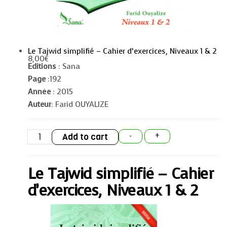
Le Tajwid simplifié – Cahier d’exercices, Niveaux 1 & 2
8,00
€
Editions
: Sana
Page
:192
Année
: 2015
Auteur
: Farid OUYALIZE
Le
Add to cart
-
+
Tajwid
simplifié
-
Cahier
Le Tajwid simplifié – Cahier
d'exercices,
Niveaux
1
d’exercices, Niveaux 1 & 2
&
2
quantity