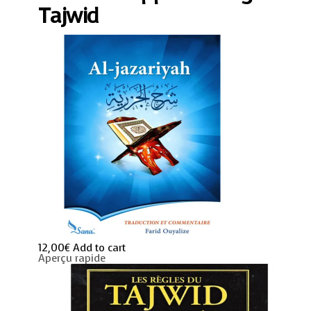
Tajwid
Tajwid
quantity
12,00
€
Add to cart
Aperçu rapide