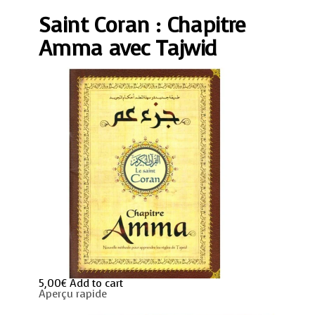
Amma
Saint Coran : Chapitre
avec
Tajwid
quantity
Amma avec Tajwid
5,00
€
Add to cart
Aperçu rapide