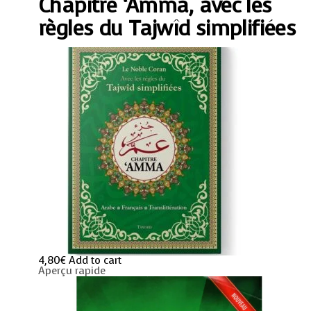
Chapitre ‘Amma, avec les
du
Tajwîd
simplifiées
règles du Tajwîd simplifiées
quantity
4,80
€
Add to cart
Aperçu rapide