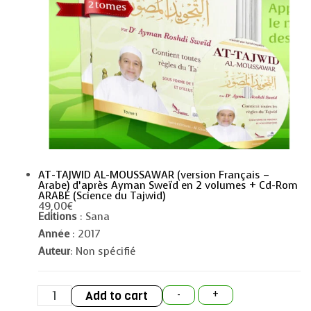
AT-TAJWID AL-MOUSSAWAR (version Français –
Arabe) d’après Ayman Sweïd en 2 volumes + Cd-Rom
ARABE (Science du Tajwid)
49,00
€
Editions
: Sana
Année
: 2017
Auteur
: Non spécifié
AT-
Add to cart
-
+
TAJWID
AL-