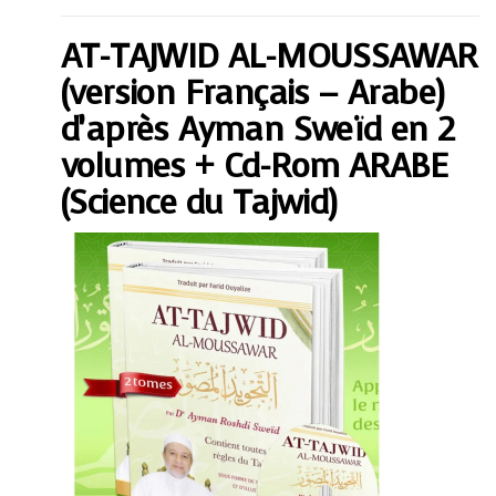
MOUSSAWAR
(version
AT-TAJWID AL-MOUSSAWAR
Français
-
Arabe)
(version Français – Arabe)
d'après
Ayman
d’après Ayman Sweïd en 2
Sweïd
en
volumes + Cd-Rom ARABE
2
volumes
(Science du Tajwid)
+
Cd-
Rom
ARABE
(Science
du
Tajwid)
quantity