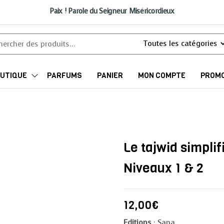
Paix ! Parole du Seigneur Miséricordieux
UTIQUE
PARFUMS
PANIER
MON COMPTE
PROMO
Le tajwid simplif
Niveaux 1 & 2
12,00
€
Editions
: Sana