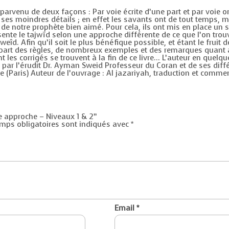
 parvenu de deux façons : Par voie écrite d’une part et par voie o
ses moindres détails ; en effet les savants ont de tout temps, mi
e de notre prophète bien aimé. Pour cela, ils ont mis en place un
ésente le tajwïd selon une approche différente de ce que l’on tro
îd. Afin qu’il soit le plus bénéfique possible, et étant le fruit
lupart des règles, de nombreux exemples et des remarques quant 
t les corrigés se trouvent à la fin de ce livre… L’auteur en quel
 par l’érudit Dr. Ayman Sweid Professeur du Coran et de ses diff
e (Paris) Auteur de l’ouvrage : Al jazariyah, traduction et commen
lle approche – Niveaux 1 & 2”
mps obligatoires sont indiqués avec
*
Email
*