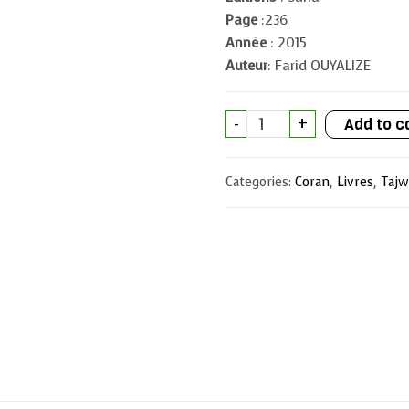
Page
:236
Année
: 2015
Auteur
: Farid OUYALIZE
Le
-
+
Add to c
tajwid
simplifié
:
Nouvelle
Categories:
Coran
,
Livres
,
Tajw
approche
-
Niveaux
1
&
2
quantity