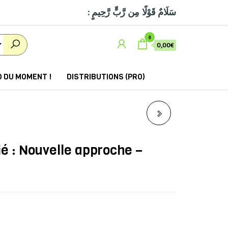
: سَلَامٌ قَوْلًا مِن رَّبٍّ رَّحِيمٍ
0
0,00€
 DU MOMENT !
DISTRIBUTIONS (PRO)
LA VOIE DU PETIT
MUSULMAN - NOUVELLE
ié : Nouvelle approche –
ÉDITION REVUE ET
AUGMENTÉE (A PARTIR
DE 5 ANS)