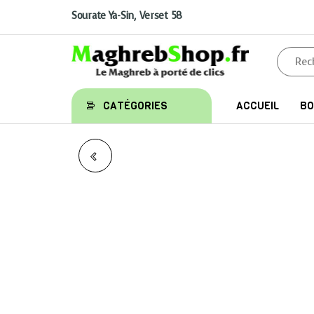
Aller
au
Sourate Ya-Sin, Verset 58
contenu
Maghrebshop
Le
CATÉGORIES
ACCUEIL
BO
Maghreb
à porter
de clics
LES NOBLES
CARACTÈRES