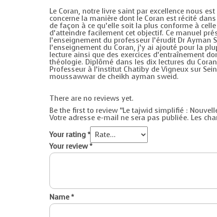
Le Coran, notre livre saint par excellence nous est
concerne la manière dont le Coran est récité dans 
de façon à ce qu’elle soit la plus conforme à cell
d’atteindre facilement cet objectif. Ce manuel pr
l’enseignement du professeur l’érudit Dr Ayman Swe
l’enseignement du Coran, j’y ai ajouté pour la p
lecture ainsi que des exercices d’entraînement don
théologie. Diplômé dans les dix lectures du Coran
Professeur à l’institut Chatiby de Vigneux sur Sein
moussawwar de cheikh ayman sweid.
There are no reviews yet.
Be the first to review “Le tajwid simplifié : Nouve
Votre adresse e-mail ne sera pas publiée.
Les cha
Your rating
*
Your review
*
Name
*