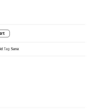
art
id
Tag:
Sana