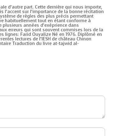
rale d’autre part. Cette dernière qui nous importe,
s l’accent sur l’importance de la bonne récitation
 système de règles des plus précis permettant
uve habituellement tout en étant conforme à
 de plusieurs années d’exéprience dans
aux erreurs qui sont souvent commises lors de la
ques lignes: Farid Ouyalize Né en 1976. Diplômé en
érentes lectures de l’IESH de château Chinon
taire Traduction du livre at-tajwid al-