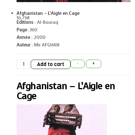
Afghanistan – L’Aigle en Cage
16,76
€
Editions
: Al-Bouraq
Page
:360
Année
: 2000
Auteur
: Mir AFGHAN
Afghanistan
Add to cart
-
+
-
L'Aigle
en
Cage
Afghanistan – L’Aigle en
quantity
Cage