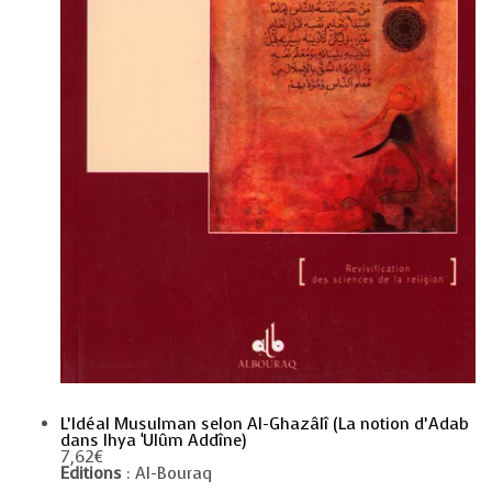
L’Idéal Musulman selon Al-Ghazâlî (La notion d’Adab
dans Ihya ‘Ulûm Addîne)
7,62
€
Editions
: Al-Bouraq