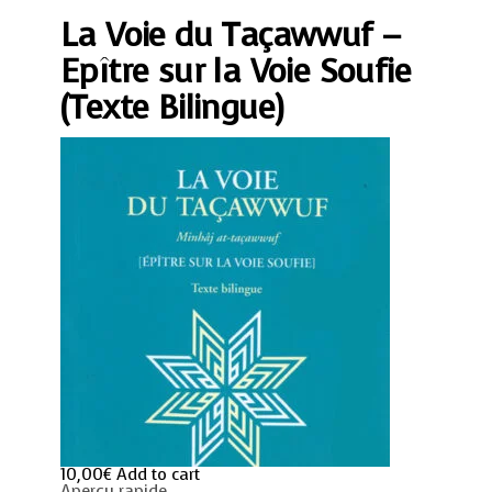
-
La Voie du Taçawwuf –
Epître
sur
la
Epître sur la Voie Soufie
Voie
Soufie
(Texte Bilingue)
(Texte
Bilingue)
quantity
10,00
€
Add to cart
Aperçu rapide