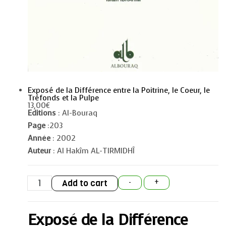
Exposé de la Différence entre la Poitrine, le Coeur, le
Tréfonds et la Pulpe
13,00
€
Editions
: Al-Bouraq
Page
:203
Année
: 2002
Auteur
: Al Hakîm AL-TIRMIDHÎ
Exposé
Add to cart
-
+
de
la
Différence
entre
Exposé de la Différence
la
Poitrine,