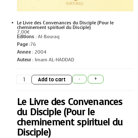
Le Livre des Convenances du Disciple (Pour le
cheminement spirituel du Disciple)
7,00
€
Editions
: Al-Bouraq
Page
:76
Année
: 2004
Auteur
: Imam AL-HADDAD
Le
Add to cart
-
+
Livre
des
Convenances
du
Le Livre des Convenances
Disciple
(Pour
le
du Disciple (Pour le
cheminement
spirituel
cheminement spirituel du
du
Disciple)
Disciple)
quantity