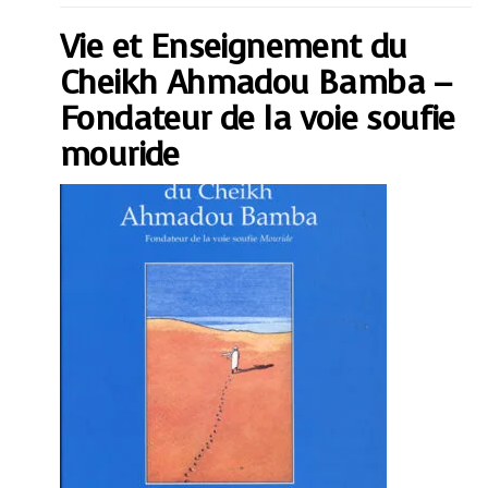
du
Cheikh
Vie et Enseignement du
Ahmadou
Bamba
-
Cheikh Ahmadou Bamba –
Fondateur
de
Fondateur de la voie soufie
la
voie
mouride
soufie
mouride
quantity