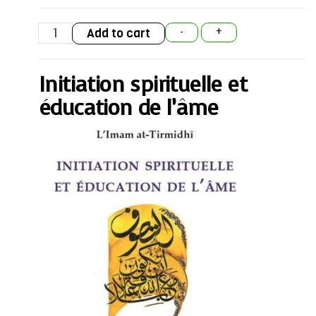
Initiation
Add to cart
-
+
spirituelle
et
éducation
de
Initiation spirituelle et
l'âme
quantity
éducation de l’âme