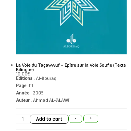
La Voie du Taçawwuf – Epître sur la Voie Soufie (Texte
Bilingue)
10,00
€
Editions
: Al-Bouraq
Page
:111
Année
: 2005
Auteur
: Ahmad AL-‘ALAWÎ
La
Add to cart
-
+
Voie
du
Taçawwuf