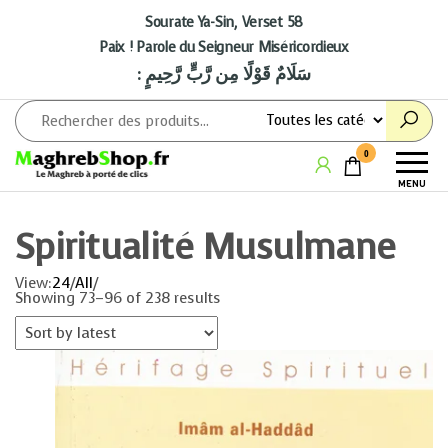
Aller
au
Sourate Ya-Sin, Verset 58
contenu
Paix ! Parole du Seigneur Miséricordieux
: سَلَامٌ قَوْلًا مِن رَّبٍّ رَّحِيمٍ
Maghrebshop
Le
0
Maghreb
MENU
à porter
de clics
Spiritualité Musulmane
View:
24
/
All
/
Showing 73–96 of 238 results