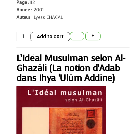
Page
:112
Année
: 2001
Auteur
: Lyess CHACAL
L'Idéal
Add to cart
-
+
Musulman
selon
Al-
Ghazâlî
L’Idéal Musulman selon Al-
(La
notion
d'Adab
Ghazâlî (La notion d’Adab
dans
Ihya
dans Ihya ‘Ulûm Addîne)
'Ulûm
Addîne)
quantity