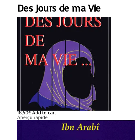
Vie
Des Jours de ma Vie
quantity
18,50
€
Add to cart
Aperçu rapide