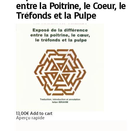
le
entre la Poitrine, le Coeur, le
Coeur,
le
Tréfonds et la Pulpe
Tréfonds
et
la
Pulpe
quantity
13,00
€
Add to cart
Aperçu rapide