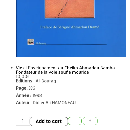
Vie et Enseignement du Cheikh Ahmadou Bamba –
Fondateur de la voie soufie mouride
10,00
€
Editions
: Al-Bouraq
Page
:336
Année
: 1998
Auteur
: Didier Ali HAMONEAU
Vie
Add to cart
-
+
et
Enseignement