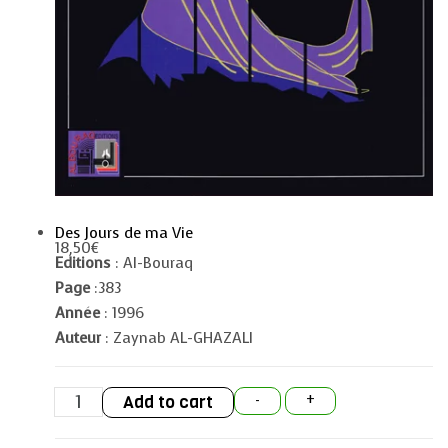
Des Jours de ma Vie
18,50
€
Editions
: Al-Bouraq
Page
:383
Année
: 1996
Auteur
: Zaynab AL-GHAZALI
Des
Add to cart
-
+
Jours
de
ma