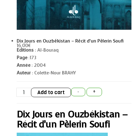
Dix Jours en Ouzbékistan – Récit d’un Pèlerin Soufi
16,00
€
Editions
: Al-Bouraq
Page
:173
Année
: 2004
Auteur
: Colette-Nour BRAHY
Dix
Add to cart
-
+
Jours
en
Ouzbékistan
-
Dix Jours en Ouzbékistan –
Récit
d'un
Pèlerin
Récit d’un Pèlerin Soufi
Soufi
quantity