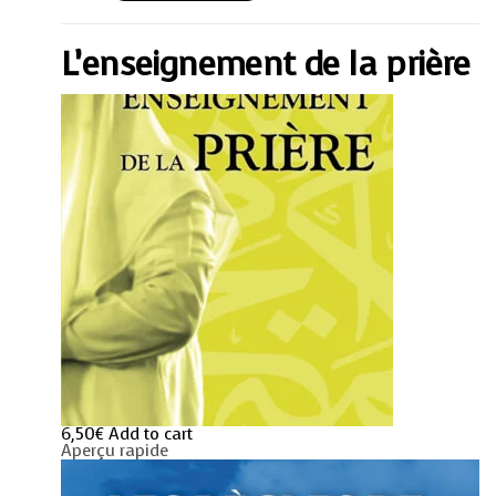
la
prière
quantity
L’enseignement de la prière
6,50
€
Add to cart
Aperçu rapide