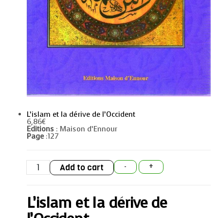
L’islam et la dérive de l’Occident
6,86
€
Editions
: Maison d’Ennour
Page
:127
L’islam
Add to cart
-
+
et
la
dérive
de
L’islam et la dérive de
l’Occident
quantity