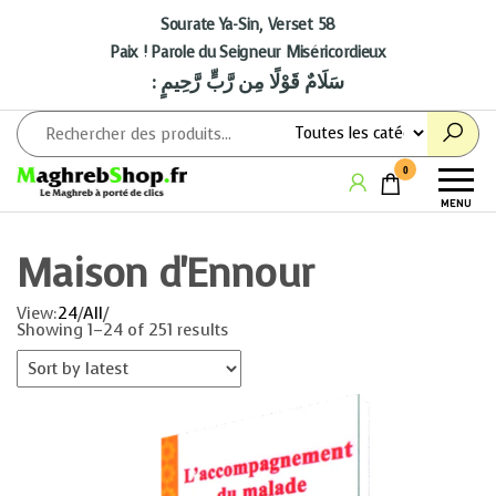
Aller
au
Sourate Ya-Sin, Verset 58
contenu
Paix ! Parole du Seigneur Miséricordieux
: سَلَامٌ قَوْلًا مِن رَّبٍّ رَّحِيمٍ
Maghrebshop
Le
0
Maghreb
MENU
à porter
de clics
Maison d'Ennour
View:
24
/
All
/
Showing 1–24 of 251 results