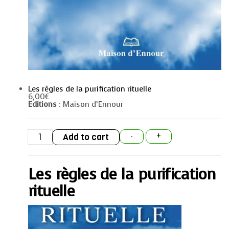
Les règles de la purification rituelle
6,00
€
Editions
: Maison d’Ennour
Les
Add to cart
-
+
règles
de
la
purification
Les règles de la purification
rituelle
quantity
rituelle