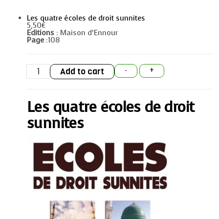
Les quatre écoles de droit sunnites
5,50
€
Editions
: Maison d’Ennour
Page
:108
Les
Add to cart
-
+
quatre
écoles
de
droit
Les quatre écoles de droit
sunnites
quantity
sunnites