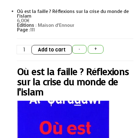
Où est la faille ? Réflexions sur la crise du monde de
l’islam
6,00
€
Editions
: Maison d’Ennour
Page
:111
Où
Add to cart
-
+
est
la
faille
?
Où est la faille ? Réflexions
Réflexions
sur
la
sur la crise du monde de
crise
du
l’islam
monde
de
l’islam
quantity