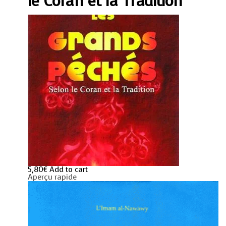
le Coran et la Tradition
la
Tradition
quantity
5,80
€
Add to cart
Aperçu rapide