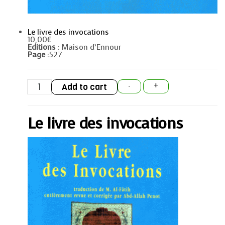
Le livre des invocations
10,00
€
Editions
: Maison d’Ennour
Page
:527
Le
Add to cart
-
+
livre
des
invocations
quantity
Le livre des invocations