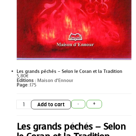
Les grands péchés – Selon le Coran et la Tradition
5,80
€
Editions
: Maison d’Ennour
Page
:175
Les
Add to cart
-
+
grands
péchés
–
Selon
Les grands péchés – Selon
le
Coran
et