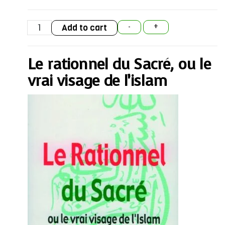
Le
Add to cart
-
+
rationnel
du
Sacré,
ou
Le rationnel du Sacré, ou le
le
vrai
visage
vrai visage de l’islam
de
l’islam
quantity