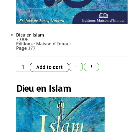
Dieu en Islam
7,00
€
Editions
: Maison d’Ennour
Page
:177
Dieu
Add to cart
-
+
en
Islam
quantity
Dieu en Islam