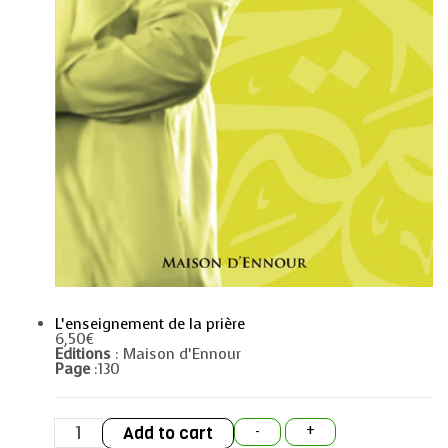
L’enseignement de la prière
6,50
€
Editions
: Maison d’Ennour
Page
:130
L’enseignement
Add to cart
-
+
de