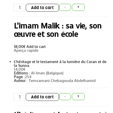
L'imam
Add to cart
-
+
Malik
:
sa
vie,
L’imam Malik : sa vie, son
son
œuvre
et
œuvre et son école
son
école
quantity
18,00
€
Add to cart
Aperçu rapide
L’héritage et le testament à la lumière du Coran et de
la Sunna
14,00
€
Editions
: Al-Imen (Belgique)
Page
:254
Auteur
: Temsamani Chebagouda Abdelhamid
L'héritage
Add to cart
-
+
et
le
testament
à