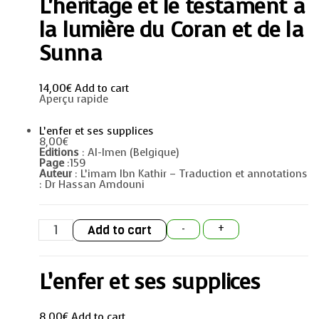
L’héritage et le testament à
la
lumière
du
la lumière du Coran et de la
Coran
et
Sunna
de
la
Sunna
quantity
14,00
€
Add to cart
Aperçu rapide
L’enfer et ses supplices
8,00
€
Editions
: Al-Imen (Belgique)
Page
:159
Auteur
: L’imam Ibn Kathir – Traduction et annotations
: Dr Hassan Amdouni
L'enfer
Add to cart
-
+
et
ses
supplices
quantity
L’enfer et ses supplices
8,00
€
Add to cart