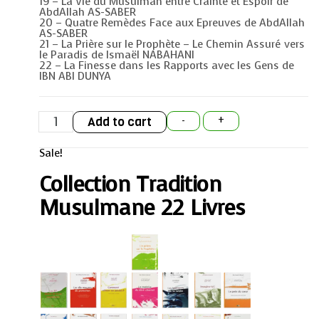
19 – La Vie du Musulman entre Crainte et Espoir de
AbdAllah AS-SABER
20 – Quatre Remèdes Face aux Epreuves de AbdAllah
AS-SABER
21 – La Prière sur le Prophète – Le Chemin Assuré vers
le Paradis de Ismaël NABAHANI
22 – La Finesse dans les Rapports avec les Gens de
IBN ABI DUNYA
Collection
Add to cart
-
+
Tradition
Musulmane
22
Sale!
Livres
quantity
Collection Tradition
Musulmane 22 Livres