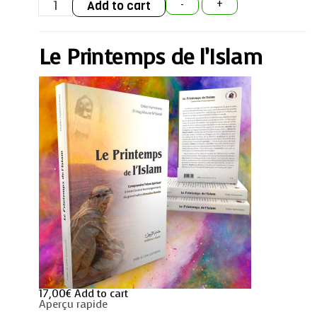
Add to cart
-
+
Printemps
de
l'Islam
quantity
Le Printemps de l’Islam
17,00
€
Add to cart
Aperçu rapide