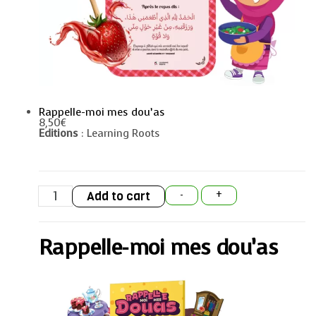
Rappelle-moi mes dou’as
8,50
€
Editions
: Learning Roots
Rappelle-
Add to cart
-
+
moi
mes
dou'as
quantity
Rappelle-moi mes dou’as