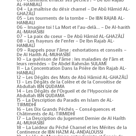
03 – Comment effacer ses péchés ? – De Ibn Rajab
AL-HANBALÎ
04 – La maîtrise du désir charnel – De Abû Hâmid AL-
GHAZÂLÎ
05 – Les tourments de la tombe – De IBN RAJAB AL-
HANBALI
06 – Imagine toi ! La Mort et l’au-delà… – De Al-harith
AL-MAHASIBI
07 – La paix du coeur – De Abû Hâmid AL-GHAZÂLÎ
08 – Les frayeurs de l’enfer – De Ibn Rajab AL-
HANBALÎ
09 – Rappels pour l’âme : exhortations et conseils –
De Al Harîth AL-MUHASÎBÎ
10 – La guérison de l’âme : les maladies de l’âm et
leurs remèdes – De Abdel Rahmân SULAMÎ
11 – La Concentration Dans la Prière de Ibn Rajab AL-
HANBALÎ
12 – Les Dégâts des Mots de Abû Hâmid AL-GHAZÂLÎ
13 – Les Dégâts de la Colère et de la Convoitise de
Abdullah IBN QUDAMA
14 – Les Dégâts de l’Orgueil et de l’Hypocrisie de
Abdullah IBN QUDAMA
15 – La Description du Paradis en Islam de AL-
TIRMIDHÎ
16 – Les Dix Grands Péchés – Conséquences et
Châtiments de AL-TIRMIDHÎ
17 – La Description du Jugement Dernier de Al Harîth
AL-MUHASÎBÎ
18 – La Laideur du Péché Charnel et les Mérites de la
Continence de IBN HAZM AL-ANDALOUSSI