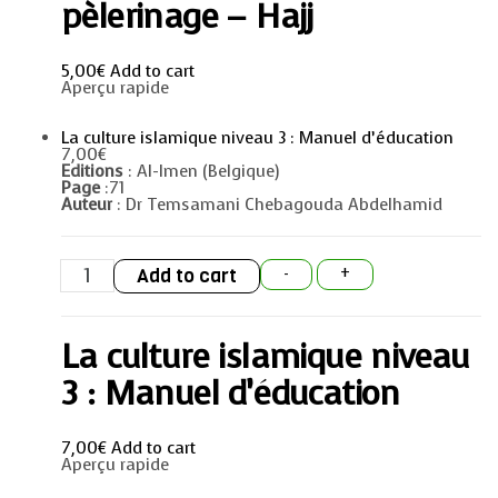
pèlerinage
pèlerinage – Hajj
-
Hajj
quantity
5,00
€
Add to cart
Aperçu rapide
La culture islamique niveau 3 : Manuel d’éducation
7,00
€
Editions
: Al-Imen (Belgique)
Page
:71
Auteur
: Dr Temsamani Chebagouda Abdelhamid
La
Add to cart
-
+
culture
islamique
niveau
3
La culture islamique niveau
:
Manuel
d'éducation
3 : Manuel d’éducation
quantity
7,00
€
Add to cart
Aperçu rapide