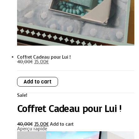
Coffret Cadeau pour Lui !
40,00
€
35,00
€
Coffret
Add to cart
Cadeau
pour
Lui
Sale!
!
quantity
Coffret Cadeau pour Lui !
40,00
€
35,00
€
Add to cart
Aperçu rapide