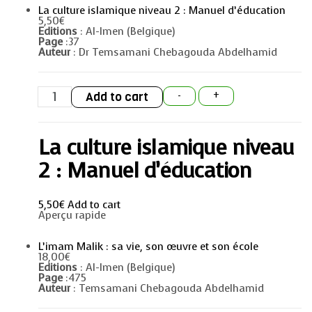
La culture islamique niveau 2 : Manuel d’éducation
5,50
€
Editions
: Al-Imen (Belgique)
Page
:37
Auteur
: Dr Temsamani Chebagouda Abdelhamid
La
Add to cart
-
+
culture
islamique
niveau
2
La culture islamique niveau
:
Manuel
d'éducation
2 : Manuel d’éducation
quantity
5,50
€
Add to cart
Aperçu rapide
L’imam Malik : sa vie, son œuvre et son école
18,00
€
Editions
: Al-Imen (Belgique)
Page
:475
Auteur
: Temsamani Chebagouda Abdelhamid