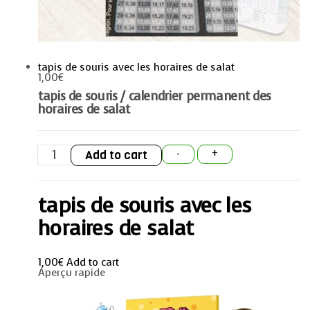
tapis de souris avec les horaires de salat
1,00
€
tapis de souris / calendrier permanent des
horaires de salat
tapis
Add to cart
-
+
de
souris
avec
les
tapis de souris avec les
horaires
de
salat
horaires de salat
quantity
1,00
€
Add to cart
Aperçu rapide