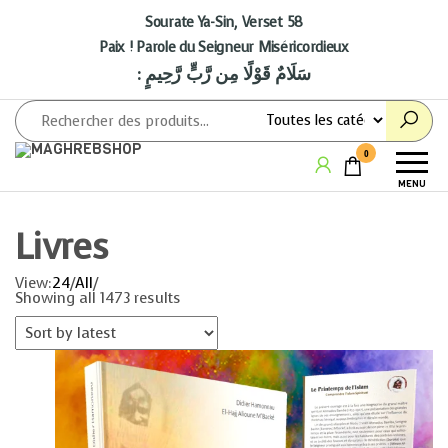
Aller
au
Sourate Ya-Sin, Verset 58
contenu
Paix ! Parole du Seigneur Miséricordieux
: سَلَامٌ قَوْلًا مِن رَّبٍّ رَّحِيمٍ
Maghrebshop
Le
0
Maghreb
MENU
à porter
de clics
Livres
View:
24
/
All
/
Showing all 1473 results