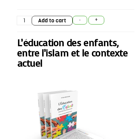
L'éducation
Add to cart
-
+
des
enfants,
entre
l'islam
L’éducation des enfants,
et
le
contexte
entre l’islam et le contexte
actuel
quantity
actuel