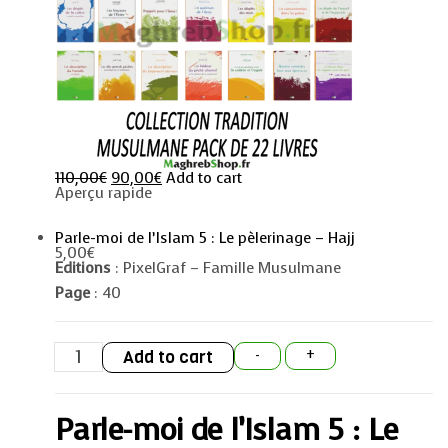
110,00
€
90,00
€
Add to cart
Aperçu rapide
Parle-moi de l’Islam 5 : Le pèlerinage – Hajj
5,00
€
Editions
: PixelGraf – Famille Musulmane
Page
: 40
Parle-
Add to cart
-
+
moi
de
l'Islam
5
Parle-moi de l’Islam 5 : Le
:
Le