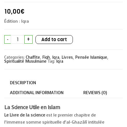
10,00
€
Édition : Iqra
La
-
+
Add to cart
Science
Utile
en
Islam
Categories:
Chafi'ite
,
Fiqh
,
Iqra
,
Livres
,
Pensée Islamique
,
quantity
Spiritualité Musulmane
Tag:
Iqra
DESCRIPTION
ADDITIONAL INFORMATION
REVIEWS (0)
La Science Utile en Islam
Le Livre de la science
est le premier chapitre de
l’immense somme spirituelle d’al-Ghazâlî intitulée