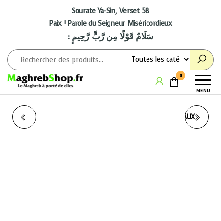
Aller
au
Sourate Ya-Sin, Verset 58
contenu
Paix ! Parole du Seigneur Miséricordieux
: سَلَامٌ قَوْلًا مِن رَّبٍّ رَّحِيمٍ
Maghrebshop
Le
0
Maghreb
MENU
à porter
de clics
LES CALIFES BIEN-
LE CORAN EXPLIQUÉ AUX
GUIDÉS
ENFANTS