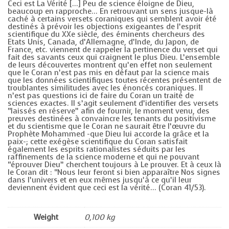
Ceci est La Vérité […] Peu de science éloigne de Dieu,
beaucoup en rapproche… En retrouvant un sens jusque-là
caché à certains versets coraniques qui semblent avoir été
destinés à prévoir les objections exigeantes de l’esprit
scientifique du XXe siècle, des éminents chercheurs des
Etats Unis, Canada, d’Allemagne, d’Inde, du Japon, de
France, etc. viennent de rappeler la pertinence du verset qui
fait des savants ceux qui craignent le plus Dieu. L’ensemble
de leurs découvertes montrent qu’en effet non seulement
que le Coran n’est pas mis en défaut par la science mais
que les données scientifiques toutes récentes présentent de
troublantes similitudes avec les énoncés coraniques. Il
n’est pas questions ici de faire du Coran un traité de
sciences exactes. Il s’agit seulement d’identifier des versets
“laissés en réserve” afin de fournir, le moment venu, des
preuves destinées à convaincre les tenants du positivisme
et du scientisme que le Coran ne saurait être l’œuvre du
Prophète Mohammed -que Dieu lui accorde la grâce et la
paix-; cette exégèse scientifique du Coran satisfait
également les esprits rationalistes séduits par les
raffinements de la science moderne et qui ne pouvant
“éprouver Dieu” cherchent toujours à Le prouver. Et à ceux là
le Coran dit : “Nous leur feront si bien apparaître Nos signes
dans l’univers et en eux mêmes jusqu’à ce qu’il leur
deviennent évident que ceci est la vérité… (Coran 41/53).
Weight
0,100 kg