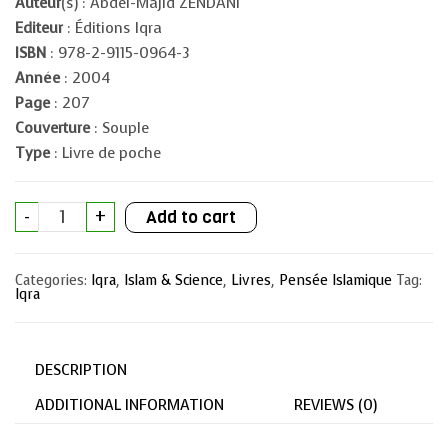
Auteur
(s) : Abdel-Majid ZENDANI
Editeur
: Éditions Iqra
ISBN
: 978-2-9115-0964-3
Année
: 2004
Page
: 207
Couverture
: Souple
Type
: Livre de poche
Ceci
-
+
Add to cart
est
la
Vérité
quantity
Categories:
Iqra
,
Islam & Science
,
Livres
,
Pensée Islamique
Tag:
Iqra
DESCRIPTION
ADDITIONAL INFORMATION
REVIEWS (0)