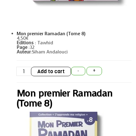
Mon premier Ramadan (Tome 8)
4,50
€
Editions
: Tawhid
Page
:32
Auteur
:Siham Andalouci
Mon
Add to cart
-
+
premier
Ramadan
(Tome
8)
Mon premier Ramadan
quantity
(Tome 8)