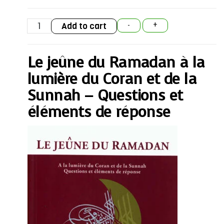
Le
Add to cart
-
+
jeûne
du
Ramadan
à
Le jeûne du Ramadan à la
la
lumière
du
lumière du Coran et de la
Coran
et
Sunnah – Questions et
de
la
éléments de réponse
Sunnah
-
Questions
et
éléments
de
réponse
quantity