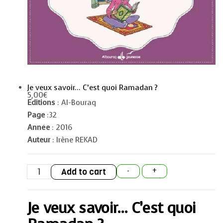
Je veux savoir… C’est quoi Ramadan ?
5,00
€
Editions
: Al-Bouraq
Page
:32
Année
: 2016
Auteur
: Irène REKAD
Je
Add to cart
-
+
veux
savoir...
C'est
quoi
Je veux savoir… C’est quoi
Ramadan
?
quantity