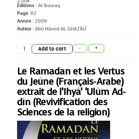
2,00
€
Editions
: Al-Bouraq
Page
:112
Année
: 2009
Auteur
: Abû Hâmid AL-GHAZÂLÎ
Le
Add to cart
-
+
Ramadan
et
les
Vertus
Le Ramadan et les Vertus
du
Jeûne
(Français-
du Jeûne (Français-Arabe)
Arabe)
extrait
extrait de l’Ihyâ’ ‘Ulûm Ad-
de
l'Ihyâ'
dîn (Revivification des
'Ulûm
Ad-
Sciences de la religion)
dîn
(Revivification
des
Sciences
de
la
religion)