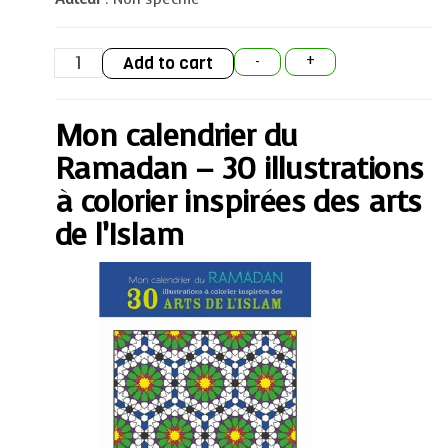
Mon
Add to cart
-
+
calendrier
du
Ramadan
-
Mon calendrier du
30
illustrations
à
Ramadan – 30 illustrations
colorier
inspirées
à colorier inspirées des arts
des
arts
de l’Islam
de
l'Islam
quantity