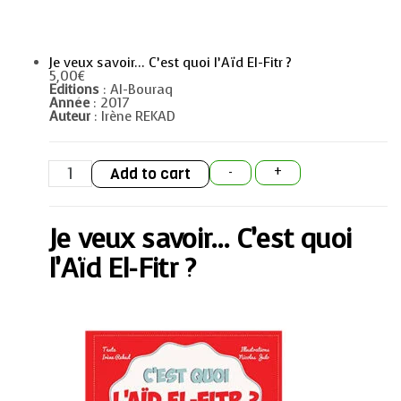
Je veux savoir… C’est quoi l’Aïd El-Fitr ?
5,00
€
Editions
: Al-Bouraq
Année
: 2017
Auteur
: Irène REKAD
Je
Add to cart
-
+
veux
savoir...
C'est
quoi
Je veux savoir… C’est quoi
l'Aïd
El-
Fitr
l’Aïd El-Fitr ?
?
quantity