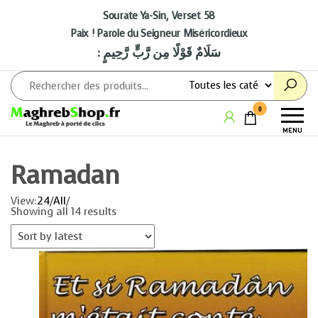
Aller
au
Sourate Ya-Sin, Verset 58
contenu
Paix ! Parole du Seigneur Miséricordieux
: سَلَامٌ قَوْلًا مِن رَّبٍّ رَّحِيمٍ
Maghrebshop
Le
0
Maghreb
MENU
à porter
de clics
Ramadan
View:
24
/
All
/
Showing all 14 results