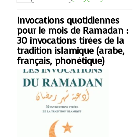
quotidiennes
pour
le
mois
Invocations quotidiennes
de
Ramadan
:
pour le mois de Ramadan :
30
invocations
30 invocations tirées de la
tirées
de
tradition islamique (arabe,
la
tradition
français, phonétique)
islamique
(arabe,
français,
phonétique)
quantity