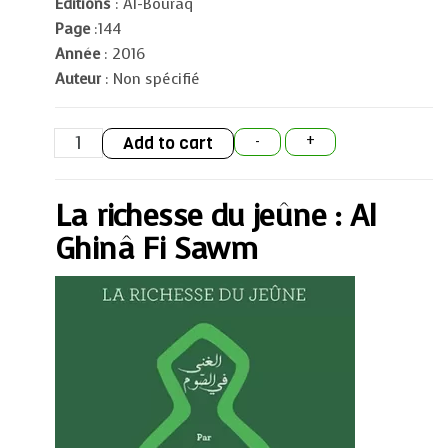
Editions
: Al-Bouraq
Page
:144
Année
: 2016
Auteur
: Non spécifié
La
Add to cart
-
+
richesse
du
jeûne
:
La richesse du jeûne : Al
Al
Ghinâ
Fi
Ghinâ Fi Sawm
Sawm
quantity