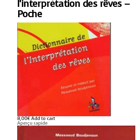
quantity
l’interprétation des rêves –
Poche
8,00
€
Add to cart
Aperçu rapide