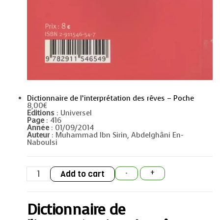
Dictionnaire de l’interprétation des rêves – Poche
8,00
€
Editions
: Universel
Page
: 416
Année
: 01/09/2014
Auteur
: Muhammad Ibn Sirin, Abdelghâni En-
Naboulsi
Dictionnaire
Add to cart
-
+
de
l'interprétation
des
rêves
Dictionnaire de
-
Poche