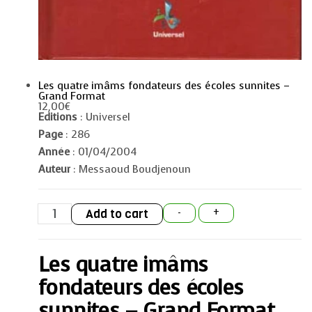
Les quatre imâms fondateurs des écoles sunnites –
Grand Format
12,00
€
Editions
: Universel
Page
: 286
Année
: 01/04/2004
Auteur
: Messaoud Boudjenoun
Les
Add to cart
-
+
quatre
imâms
fondateurs
des
Les quatre imâms
écoles
sunnites
-
fondateurs des écoles
Grand
Format
sunnites – Grand Format