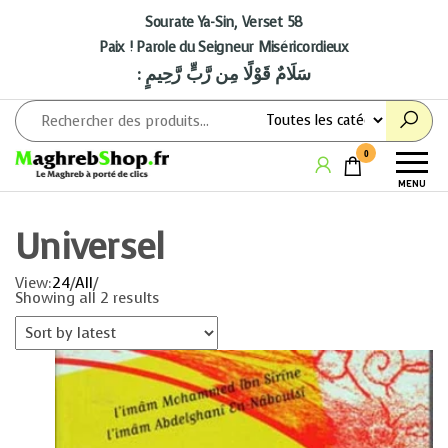
Aller
au
Sourate Ya-Sin, Verset 58
contenu
Paix ! Parole du Seigneur Miséricordieux
: سَلَامٌ قَوْلًا مِن رَّبٍّ رَّحِيمٍ
Maghrebshop
Le
0
Maghreb
MENU
à porter
de clics
Universel
View:
24
/
All
/
Showing all 2 results