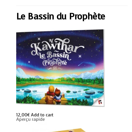
du
Prophète
quantity
Le Bassin du Prophète
12,00
€
Add to cart
Aperçu rapide