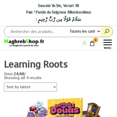
Aller
au
Sourate Ya-Sin, Verset 58
contenu
Paix ! Parole du Seigneur Miséricordieux
: سَلَامٌ قَوْلًا مِن رَّبٍّ رَّحِيمٍ
Maghrebshop
Le
0
Maghreb
MENU
à porter
de clics
Learning Roots
View:
24
/
All
/
Showing all 4 results