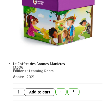
Le Coffret des Bonnes Manières
13,50
€
Editions
: Learning Roots
Année
: 2021
Le
Add to cart
-
+
Coffret
des
Bonnes
Manières