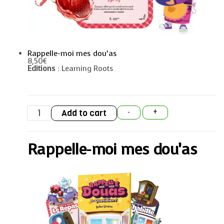
Rappelle-moi mes dou’as
8,50
€
Editions
: Learning Roots
Rappelle-
Add to cart
-
+
moi
mes
dou'as
quantity
Rappelle-moi mes dou’as