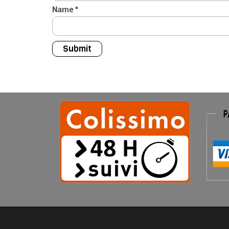
Name
*