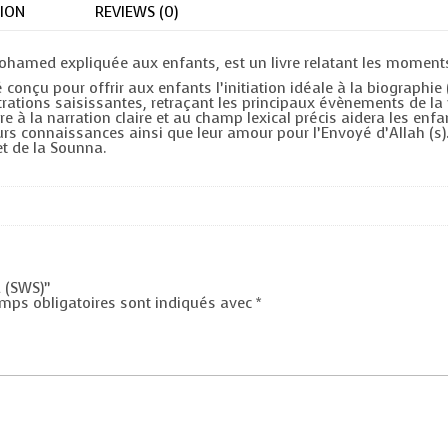
ION
REVIEWS (0)
med expliquée aux enfants, est un livre relatant les moments fo
onçu pour offrir aux enfants l’initiation idéale à la biographie 
strations saisissantes, retraçant les principaux évènements de l
e à la narration claire et au champ lexical précis aidera les enfa
urs connaissances ainsi que leur amour pour l’Envoyé d’Allah (s).
t de la Sounna.
 (SWS)”
mps obligatoires sont indiqués avec
*