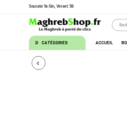
Aller
au
Sourate Ya-Sin, Verset 58
contenu
Maghrebshop
Le
CATÉGORIES
ACCUEIL
BO
Maghreb
à porter
de clics
LE BASSIN DU
PROPHÈTE