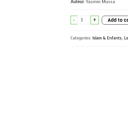
Auteur
: Yasmin Mussa
Mon
-
+
Add to c
Prophète
Mouhammad
(SWS)
quantity
Categories:
Islam & Enfants
,
L