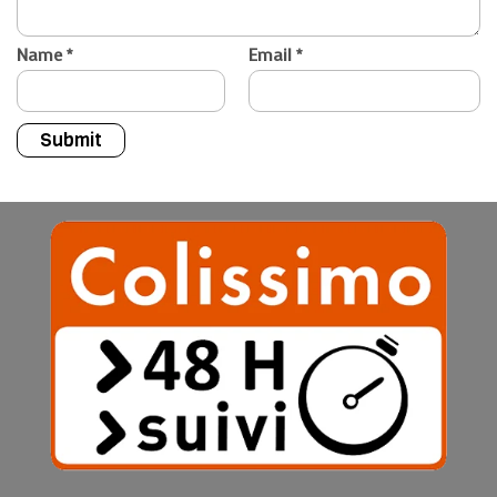
Name
*
Email
*