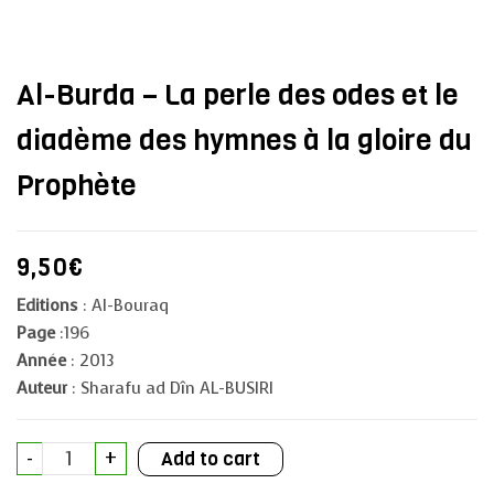
Al-Burda – La perle des odes et le
diadème des hymnes à la gloire du
Prophète
9,50
€
Editions
: Al-Bouraq
Page
:196
Année
: 2013
Auteur
: Sharafu ad Dîn AL-BUSIRI
Al-
-
+
Add to cart
Burda
-