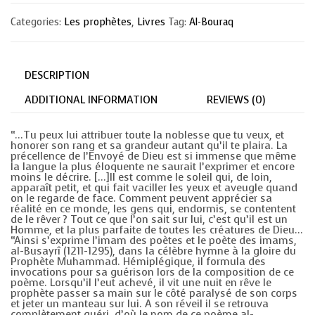
La
perle
Categories:
Les prophètes
,
Livres
Tag:
Al-Bouraq
des
odes
et
le
diadème
DESCRIPTION
des
hymnes
à
ADDITIONAL INFORMATION
REVIEWS (0)
la
gloire
du
“…Tu peux lui attribuer toute la noblesse que tu veux, et
Prophète
honorer son rang et sa grandeur autant qu’il te plaira. La
quantity
précellence de l’Envoyé de Dieu est si immense que même
la langue la plus éloquente ne saurait l’exprimer et encore
moins le décrire. […]Il est comme le soleil qui, de loin,
apparaît petit, et qui fait vaciller les yeux et aveugle quand
on le regarde de face. Comment peuvent apprécier sa
réalité en ce monde, les gens qui, endormis, se contentent
de le rêver ? Tout ce que l’on sait sur lui, c’est qu’il est un
Homme, et la plus parfaite de toutes les créatures de Dieu…
“Ainsi s’exprime l’imam des poètes et le poète des imams,
al-Busayrî (1211-1295), dans la célèbre hymne à la gloire du
Prophète Muhammad. Hémiplégique, il formula des
invocations pour sa guérison lors de la composition de ce
poème. Lorsqu’il l’eut achevé, il vit une nuit en rêve le
prophète passer sa main sur le côté paralysé de son corps
et jeter un manteau sur lui. A son réveil il se retrouva
complètement guéri, d’où le nom de ce poème al-