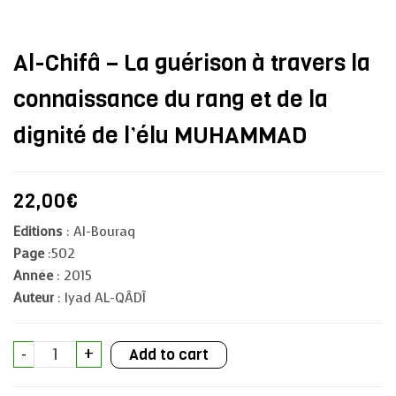
Al-Chifâ – La guérison à travers la
connaissance du rang et de la
dignité de l’élu MUHAMMAD
22,00
€
Editions
: Al-Bouraq
Page
:502
Année
: 2015
Auteur
: Iyad AL-QÂDÎ
Al-
-
+
Add to cart
Chifâ
-
La