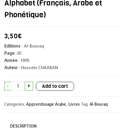
Alphabet (Français, Arabe et
Phonétique)
3,50
€
Editions
: Al-Bouraq
Page
:30
Année
: 1995
Auteur
: Hussein CHAABAN
Alphabet
-
+
Add to cart
(Français,
Arabe
et
Phonétique)
Categories:
Apprentissage Arabe
,
Livres
Tag:
Al-Bouraq
quantity
DESCRIPTION