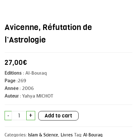
Avicenne, Réfutation de
l’Astrologie
27,00
€
Editions
: Al-Bouraq
Page
:269
Année
: 2006
Auteur
: Yahya MICHOT
Avicenne,
-
+
Add to cart
Réfutation
de
l'Astrologie
quantity
Categories:
Islam & Science
,
Livres
Tag:
Al-Bouraq