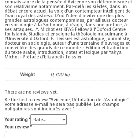
connaissance de la pensée d’Avicenne son déterminisme et
son relativisme notamment. Par-delà les siècles, dans un
débat encore actuel, la voix d’un contempteur intelligent de
l’«art royal des astres». D’où l’idée d’inviter une des plus
grandes astrologues contemporaines, par ailleurs docteur
en sociologie à la Sorbonne, à réagir, dans une préface, à
ses attaques…Y. Michot est KFAS Fellow à l’Oxford Centre
for Islamic Studies et enseigne la théologie musulmane à
l’Université d’Oxford. É. Teissier est astrologue, journaliste,
docteur en sociologie, auteur d’une trentaine d’ouvrages et
conseillère des grands de ce monde. • Edition et traduction
du texte arabe, introduction, notes et lexique par Yahya
Michot • Préface d’Elizabeth Teissier
Weight
0,300 kg
There are no reviews yet.
Be the first to review “Avicenne, Réfutation de l’Astrologie”
Votre adresse e-mail ne sera pas publiée.
Les champs
obligatoires sont indiqués avec
*
Your rating
*
Your review
*