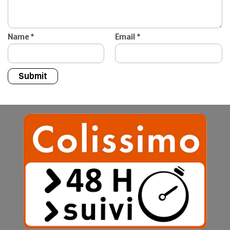
Name
*
Email
*