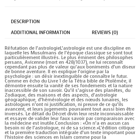
DESCRIPTION
ADDITIONAL INFORMATION
REVIEWS (0)
Réfutation de l’astrologieL’astrologie est une discipline en
laquelle les Musulmans de l’époque classique se sont tout
particulièrement illustrés. Le plus éminent des philosophes
persans, Avicenne (mort en 428/1037), ne lui reconnaît
cependant pas plus de valeur qu’aux boniments d’un diseur
de bonne aventure. Il en explique l’origine par la
psychologie : un désir inextinguible de connaître le futur.
Comme en écho du Livre 1 de la Tétra bible de Ptolémée, il
démontre ensuite la vanité de ses fondements et la nature
inaccessible de son savoir. Qu’il s’agisse des planètes, du
Zodiaque, des maisons et des aspects, d’astrologie
géographique, d’hémérologie et des nœuds lunaires, les
astrologues n’ont ni justification, ni preuve de ce qu’ils
avancent, et leurs jugements pourraient tout aussi bien être
inversés. Le détail du Décret divin leur reste inconnaissable
et essayer de valider leur faux savoir par comparaison avec
la médecine est inutile.Conclusion : «On n’a en aucun cas
besoin ni de l’astrologue, ni de sa science.»L’édition critique
et la première traduction intégrale d’un texte important pour
l’histoire des sciences en Islam comme pour la