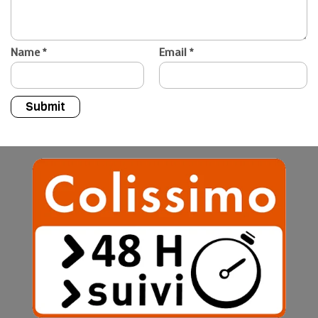
Name
*
Email
*