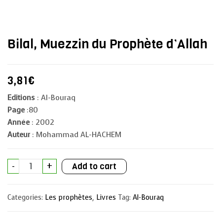
Bilal, Muezzin du Prophète d’Allah
3,81
€
Editions
: Al-Bouraq
Page
:80
Année
: 2002
Auteur
: Mohammad AL-HACHEM
Bilal,
-
+
Add to cart
Muezzin
du
Prophète
d'Allah
Categories:
Les prophètes
,
Livres
Tag:
Al-Bouraq
quantity