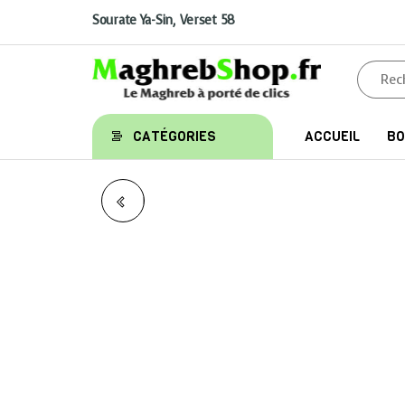
Aller
au
Sourate Ya-Sin, Verset 58
contenu
Maghrebshop
Le
CATÉGORIES
ACCUEIL
BO
Maghreb
à porter
de clics
LE TAJWID SIMPLIFIÉ -
CAHIER D'EXERCICES,
NIVEAUX 1 & 2