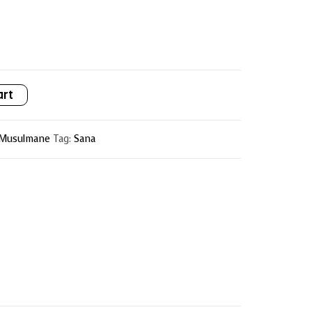
art
é Musulmane
Tag:
Sana