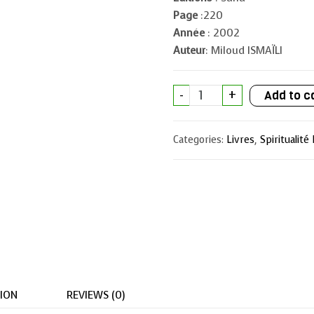
Page
:220
Année
: 2002
Auteur
: Miloud ISMAÏLI
Conseils
-
+
Add to c
et
Avertissements
pour
la
Categories:
Livres
,
Spiritualit
jeunesse
Musulmane
quantity
ION
REVIEWS (0)