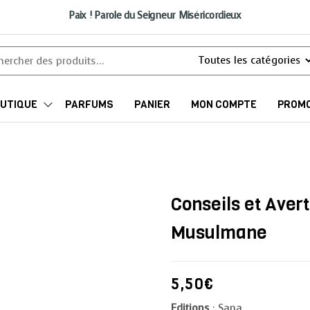
Paix ! Parole du Seigneur Miséricordieux
UTIQUE
PARFUMS
PANIER
MON COMPTE
PROMO
Conseils et Aver
Musulmane
5,50
€
Editions
: Sana