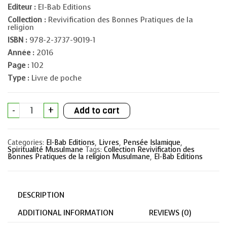
Editeur :
El-Bab Editions
Collection :
Revivification des Bonnes Pratiques de la
religion
ISBN :
978-2-3737-9019-1
Année :
2016
Page :
102
Type :
Livre de poche
L'approche
-
+
Add to cart
spirituelle
du
Saint
Coran
Categories:
El-Bab Editions
,
Livres
,
Pensée Islamique
,
quantity
Spiritualité Musulmane
Tags:
Collection Revivification des
Bonnes Pratiques de la religion Musulmane
,
El-Bab Editions
DESCRIPTION
ADDITIONAL INFORMATION
REVIEWS (0)