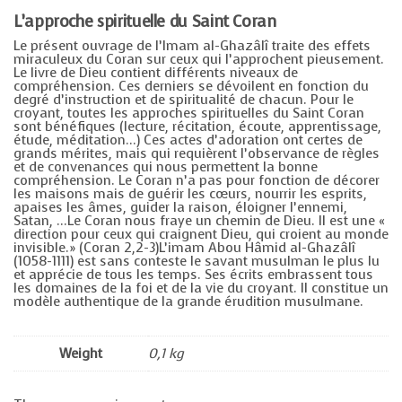
L’approche spirituelle du Saint Coran
Le présent ouvrage de l’Imam al-Ghazâlî traite des effets
miraculeux du Coran sur ceux qui l’approchent pieusement.
Le livre de Dieu contient différents niveaux de
compréhension. Ces derniers se dévoilent en fonction du
degré d’instruction et de spiritualité de chacun. Pour le
croyant, toutes les approches spirituelles du Saint Coran
sont bénéfiques (lecture, récitation, écoute, apprentissage,
étude, méditation…) Ces actes d’adoration ont certes de
grands mérites, mais qui requièrent l’observance de règles
et de convenances qui nous permettent la bonne
compréhension. Le Coran n’a pas pour fonction de décorer
les maisons mais de guérir les cœurs, nourrir les esprits,
apaises les âmes, guider la raison, éloigner l’ennemi,
Satan, …Le Coran nous fraye un chemin de Dieu. Il est une «
direction pour ceux qui craignent Dieu, qui croient au monde
invisible.» (Coran 2,2-3)L’imam Abou Hâmid al-Ghazâlî
(1058-1111) est sans conteste le savant musulman le plus lu
et apprécie de tous les temps. Ses écrits embrassent tous
les domaines de la foi et de la vie du croyant. Il constitue un
modèle authentique de la grande érudition musulmane.
Weight
0,1 kg