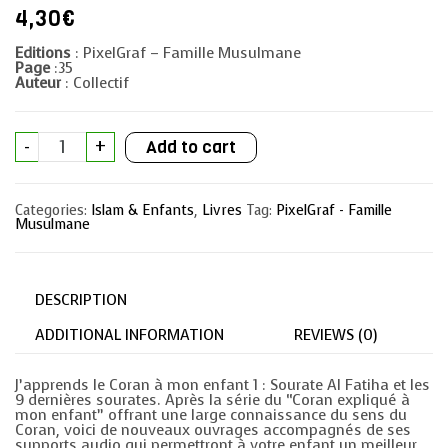
4,30
€
Editions
: PixelGraf – Famille Musulmane
Page
:35
Auteur
: Collectif
J'apprends
-
+
Add to cart
le
Coran
à
mon
Categories:
Islam & Enfants
,
Livres
Tag:
PixelGraf - Famille
enfant
Musulmane
1
:
Sourate
Al-
Fâtiha
DESCRIPTION
et
les
neufs
ADDITIONAL INFORMATION
REVIEWS (0)
dernières
sourates
quantity
J’apprends le Coran à mon enfant 1 : Sourate Al Fatiha et les
9 dernières sourates. Après la série du “Coran expliqué à
mon enfant” offrant une large connaissance du sens du
Coran, voici de nouveaux ouvrages accompagnés de ses
supports audio qui permettront à votre enfant un meilleur