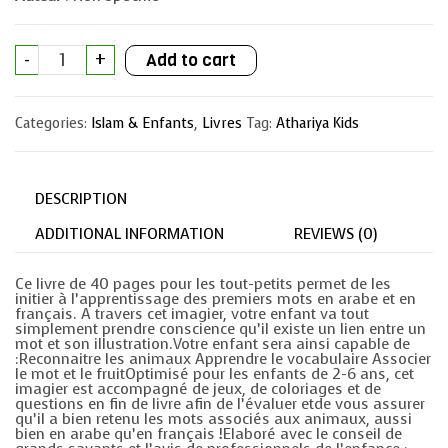
J'apprends
-
+
Add to cart
mes
premiers
mots
-
Categories:
Islam & Enfants
,
Livres
Tag:
Athariya Kids
Les
animaux
(A
partir
de
DESCRIPTION
2
ans)
quantity
ADDITIONAL INFORMATION
REVIEWS (0)
Ce livre de 40 pages pour les tout-petits permet de les
initier à l’apprentissage des premiers mots en arabe et en
français. A travers cet imagier, votre enfant va tout
simplement prendre conscience qu’il existe un lien entre un
mot et son illustration.Votre enfant sera ainsi capable de
:Reconnaitre les animaux Apprendre le vocabulaire Associer
le mot et le fruitOptimisé pour les enfants de 2-6 ans, cet
imagier est accompagné de jeux, de coloriages et de
questions en fin de livre afin de l’évaluer etde vous assurer
qu’il a bien retenu les mots associés aux animaux, aussi
bien en arabe qu’en français !Elaboré avec le conseil de