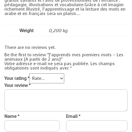
grands savants et l’avis de professionnels de l’enfance :
pédagogie, illustrations et vocabulaire.Grâce à cet imagier
richement illustré, l’apprentissage et la lecture des mots en
arabe et en français sera un plaisir….
Weight
0,200 kg
There are no reviews yet.
Be the first to review “J’apprends mes premiers mots – Les
animaux (A partir de 2 ans)”
Votre adresse e-mail ne sera pas publiée.
Les champs
obligatoires sont indiqués avec
*
Your rating
*
Your review
*
Name
*
Email
*