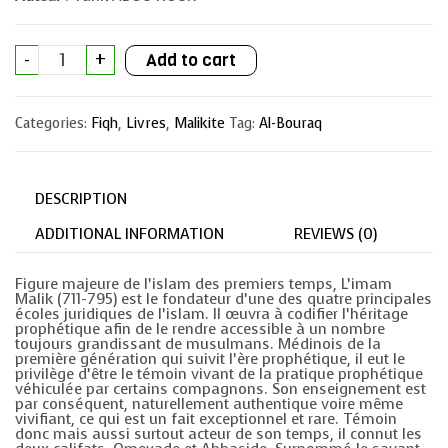
Je
-
+
Add to cart
veux
connaître
l'imam
Malik,
Categories:
Fiqh
,
Livres
,
Malikite
Tag:
Al-Bouraq
le
savant
de
Médine
quantity
DESCRIPTION
ADDITIONAL INFORMATION
REVIEWS (0)
Figure majeure de l’islam des premiers temps, L’imam
Malik (711-795) est le fondateur d’une des quatre principales
écoles juridiques de l’islam. Il œuvra à codifier l’héritage
prophétique afin de le rendre accessible à un nombre
toujours grandissant de musulmans. Médinois de la
première génération qui suivit l’ère prophétique, il eut le
privilège d’être le témoin vivant de la pratique prophétique
véhiculée par certains compagnons. Son enseignement est
par conséquent, naturellement authentique voire même
vivifiant, ce qui est un fait exceptionnel et rare. Témoin
donc mais aussi surtout acteur de son temps, il connut les