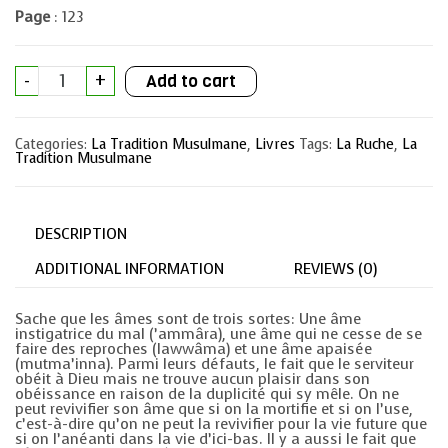
Page
: 123
La
-
+
Add to cart
guérison
de
l'âme
quantity
Categories:
La Tradition Musulmane
,
Livres
Tags:
La Ruche
,
La
Tradition Musulmane
DESCRIPTION
ADDITIONAL INFORMATION
REVIEWS (0)
Sache que les âmes sont de trois sortes: Une âme
instigatrice du mal (’ammâra), une âme qui ne cesse de se
faire des reproches (lawwâma) et une âme apaisée
(mutma’inna). Parmi leurs défauts, le fait que le serviteur
obéit à Dieu mais ne trouve aucun plaisir dans son
obéissance en raison de la duplicité qui sy mêle. On ne
peut revivifier son âme que si on la mortifie et si on l’use,
c’est-à-dire qu’on ne peut la revivifier pour la vie future que
si on l’anéanti dans la vie d’ici-bas. Il y a aussi le fait que