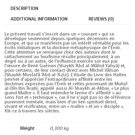
DESCRIPTION
ADDITIONAL INFORMATION
REVIEWS (0)
Le présent travail s’inscrit dans un « courant » qui se
développe seulement depuis quelques décennies en
Europe, et qui se manifeste par un intérêt véritable pour les
écrits initiatiques et la doctrine métaphysique de l’Émîr.
Cette attention se remarque chez des auteurs dont le
rattachement au Soufisme résulte principalement, à un
degré ou à un autre, de l’influence exercée sur eux par
l’œuvre de René Guénon (Shaykh ‘Abd al-Wâhid Yahyâ) et,
pour certains, de leur contact direct avec Michel Vâlsan
(Shaykh Mustafâ ‘Abd al-‘Azîz). L’étude du Livre des Haltes
permet d’apprécier l’extraordinaire affinité entre les
doctrines exposées par l’Émîr et celles provenant de Muhyî
al-Dîn Ibn ‘Arabî, appelé aussi Al-Shaykh al-Akbar, « Le plus
grand Maître ». Il faut entendre le terme d’« affinité » au
sens fort et « technique », car il ne s’agit pas ici de référence
purement mentale, mais bien d’un lien spirituel direct,
vivant et vivificateur, entre un « maître » et un « disciple »,
fût-ce à travers les siècles.
Weight
0,300 kg