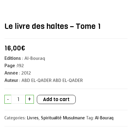
Le livre des haltes – Tome 1
16,00
€
Editions
: Al-Bouraq
Page
:192
Année
: 2012
Auteur
: ABD EL-QADER ABD EL-QADER
Le
-
+
Add to cart
livre
des
haltes
-
Categories:
Livres
,
Spiritualité Musulmane
Tag:
Al-Bouraq
Tome
1
quantity