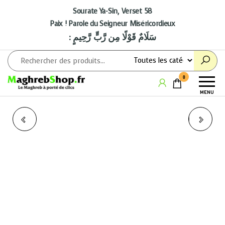
Aller
au
Sourate Ya-Sin, Verset 58
contenu
Paix ! Parole du Seigneur Miséricordieux
: سَلَامٌ قَوْلًا مِن رَّبٍّ رَّحِيمٍ
Maghrebshop
Le
0
Maghreb
MENU
à porter
de clics
LE MONDE DES
LE PROPHÈTE JOSEPH
ANIMAUX