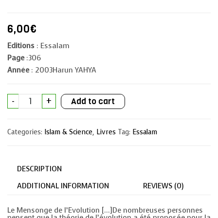
6,00
€
Editions
: Essalam
Page
:306
Année
: 2003Harun YAHYA
Le
-
+
Add to cart
Mensonge
de
l'Evolution
-
Categories:
Islam & Science
,
Livres
Tag:
Essalam
L'Effondrement
scientifique
du
darwinisme
et
DESCRIPTION
son
arrière-
plan
ADDITIONAL INFORMATION
REVIEWS (0)
idéologique
quantity
Le Mensonge de l’Evolution […]De nombreuses personnes
pensent que la théorie de l’évolution a été proposée pour la