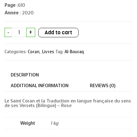
Page
:610
Année
: 2020
Le
-
+
Add to cart
Saint
Coran
et
la
Categories:
Coran
,
Livres
Tag:
Al-Bouraq
Traduction
en
langue
française
du
DESCRIPTION
sens
de
ses
ADDITIONAL INFORMATION
REVIEWS (0)
Versets
(Bilingue)
-
Le Saint Coran et la Traduction en langue française du sens
Rose
de ses Versets (Bilingue) – Rose
quantity
Weight
1 kg