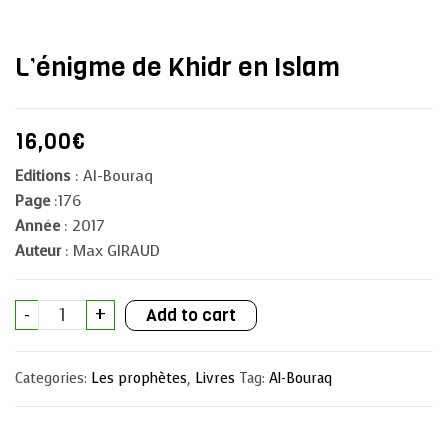
L’énigme de Khidr en Islam
16,00
€
Editions
: Al-Bouraq
Page
:176
Année
: 2017
Auteur
: Max GIRAUD
L'énigme
-
+
Add to cart
de
Khidr
en
Islam
Categories:
Les prophètes
,
Livres
Tag:
Al-Bouraq
quantity