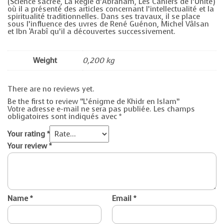
(Science sacrée, La Règle d’Abraham, Les Cahiers de l’Unité)
où il a présenté des articles concernant l’intellectualité et la
spiritualité traditionnelles. Dans ses travaux, il se place
sous l’influence des uvres de René Guénon, Michel Vâlsan
et Ibn ‘Arabî qu’il a découvertes successivement.
Weight
0,200 kg
There are no reviews yet.
Be the first to review “L’énigme de Khidr en Islam”
Votre adresse e-mail ne sera pas publiée.
Les champs
obligatoires sont indiqués avec
*
Your rating
*
Your review
*
Name
*
Email
*