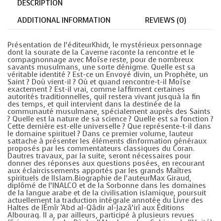
DESCRIPTION
ADDITIONAL INFORMATION
REVIEWS (0)
Présentation de l’éditeurKhidr, le mystérieux personnage
dont la sourate de la Caverne raconte la rencontre et le
compagnonnage avec Moïse reste, pour de nombreux
savants musulmans, une sorte dénigme. Quelle est sa
véritable identité ? Est-ce un Envoyé divin, un Prophète, un
Saint ? Doù vient-il ? Où et quand rencontre-t-il Moïse
exactement ? Est-il vrai, comme laffirment certaines
autorités traditionnelles, quil restera vivant jusquà la fin
des temps, et quil intervient dans la destinée de la
communauté musulmane, spécialement auprès des Saints
? Quelle est la nature de sa science ? Quelle est sa fonction ?
Cette dernière est-elle universelle ? Que représente-t-il dans
le domaine spirituel ? Dans ce premier volume, lauteur
sattache à présenter les éléments dinformation généraux
proposés par les commentateurs classiques du Coran.
Dautres travaux, par la suite, seront nécessaires pour
donner des réponses aux questions posées, en recourant
aux éclaircissements apportés par les grands Maîtres
spirituels de lIslam.Biographie de l’auteurMax Giraud,
diplômé de l’INALCO et de la Sorbonne dans les domaines
de la langue arabe et de la civilisation islamique, poursuit
actuellement la traduction intégrale annotée du Livre des
Haltes de lÉmîr ‘Abd al-Qâdir al-Jazâ’irî aux Éditions
Albouraq. Il a, par ailleurs, participé à plusieurs revues