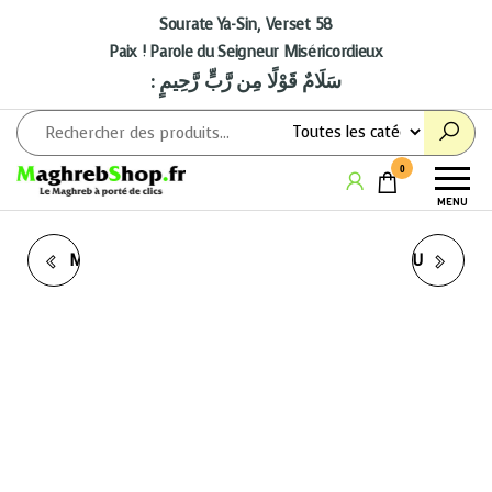
Aller
au
Sourate Ya-Sin, Verset 58
contenu
Paix ! Parole du Seigneur Miséricordieux
: سَلَامٌ قَوْلًا مِن رَّبٍّ رَّحِيمٍ
Maghrebshop
Le
0
Maghreb
MENU
à porter
de clics
MATERNITÉ ET ISLAM -
LA CONFIANCE EN DIEU
CHAUKI LAZHAR,
KHADIJA TAMAAZOUSTI