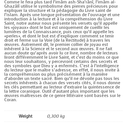
Comme le fera plus tard l’imâm ash-Sha’rânî, l’imâm al-
Ghazâlî utilise le symbolisme des pierres précieuses pour
expliquer la structure et la pédagogie du Livre saint de
l’islam. Après une longue présentation de l’ouvrage et une
introduction à la lecture et à la compréhension du Livre
Saint, notre auteur nous présente les versets qu’il appelle
les «joyaux» dont le but est uniquement de cueillir les
lumières de la Connaissance, puis ceux qu’il appelle les
«perles», et dont le but est d’expliquer comment se tenir
droit et ferme sur la Voie (de la Rectitude) à travers les
œuvres. Autrement dit, le premier collier de joyau est
inhérent à la Science et le second aux œuvres. Il ne fait
aucun doute qu’après avoir lu ce livre, nombre de lecteurs
liront différemment le Livre Saint, et c’est du moins ce que
nous leur souhaitons, y percevront certains des secrets et
des symboles que Dieu y a enfermés. C’est à l’intelligence
du lecteur que le maître s’adresse, en effet, il nous invite à
la compréhension ou plus précisément à la manière
d’aborder un texte sacré. Bien qu’il ne dévoile pas tous les
secrets inhérents à chacun des versets cités, il nous donne
les clés permettant au lecteur d’extraire la quintessence de
la lettre coranique. Outil d’autant plus important que les
œuvres maîtresses de ce genre littéraire sont basées sur le
Coran.
Weight
0,300 kg