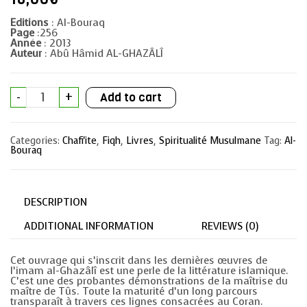
Editions
: Al-Bouraq
Page
:256
Année
: 2013
Auteur
: Abû Hâmid AL-GHAZÂLÎ
Les
-
+
Add to cart
joyaux
du
Coran
et
Categories:
Chafi'ite
,
Fiqh
,
Livres
,
Spiritualité Musulmane
Tag:
Al-
ses
Bouraq
perles
extrait
de
l'Ihyâ'
'Ulûm
DESCRIPTION
Ad-
dîn
(Revivification
ADDITIONAL INFORMATION
REVIEWS (0)
des
Sciences
de
Cet ouvrage qui s’inscrit dans les dernières œuvres de
la
l’imam al-Ghazâlî est une perle de la littérature islamique.
religion
C’est une des probantes démonstrations de la maîtrise du
)
maître de Tûs. Toute la maturité d’un long parcours
quantity
transparaît à travers ces lignes consacrées au Coran.