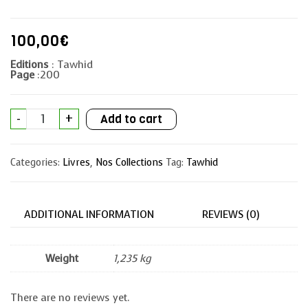
100,00
€
Editions
: Tawhid
Page
:200
Pack
-
+
Add to cart
-
CILE
(10
livres)
Categories:
Livres
,
Nos Collections
Tag:
Tawhid
quantity
ADDITIONAL INFORMATION
REVIEWS (0)
Weight
1,235 kg
There are no reviews yet.