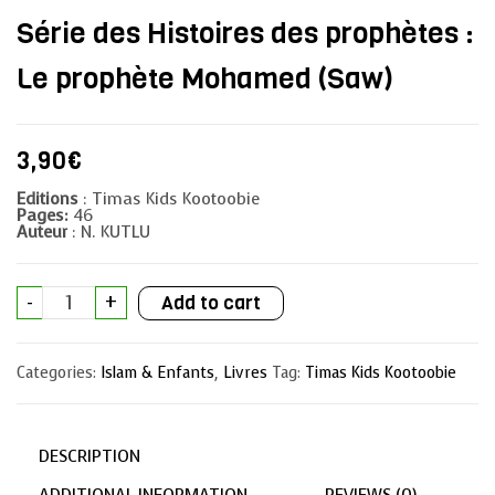
Série des Histoires des prophètes :
Le prophète Mohamed (Saw)
3,90
€
Editions
: Timas Kids Kootoobie
Pages:
46
Auteur
: N. KUTLU
Série
-
+
Add to cart
des
Histoires
des
prophètes
Categories:
Islam & Enfants
,
Livres
Tag:
Timas Kids Kootoobie
:
Le
prophète
Mohamed
(Saw)
DESCRIPTION
quantity