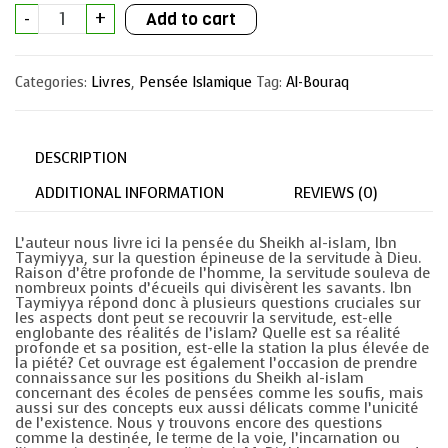
Servitude
-
+
Add to cart
à
Dieu
quantity
Categories:
Livres
,
Pensée Islamique
Tag:
Al-Bouraq
DESCRIPTION
ADDITIONAL INFORMATION
REVIEWS (0)
L’auteur nous livre ici la pensée du Sheikh al-islam, Ibn
Taymiyya, sur la question épineuse de la servitude à Dieu.
Raison d’être profonde de l’homme, la servitude souleva de
nombreux points d’écueils qui divisèrent les savants. Ibn
Taymiyya répond donc à plusieurs questions cruciales sur
les aspects dont peut se recouvrir la servitude, est-elle
englobante des réalités de l’islam? Quelle est sa réalité
profonde et sa position, est-elle la station la plus élevée de
la piété? Cet ouvrage est également l’occasion de prendre
connaissance sur les positions du Sheikh al-islam
concernant des écoles de pensées comme les soufis, mais
aussi sur des concepts eux aussi délicats comme l’unicité
de l’existence. Nous y trouvons encore des questions
comme la destinée, le terme de la voie, l’incarnation ou