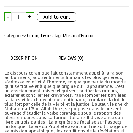
Initiation
-
+
Add to cart
au
Coran
quantity
Categories:
Coran
,
Livres
Tag:
Maison d'Ennour
DESCRIPTION
REVIEWS (0)
Le discours coranique fait constamment appel à la raison,
au bon sens, aux sentiments humains les plus généreux, il
s’adresse en effet à l’homme, en quelque partie du monde
qu’il se trouve et à quelque origine qu’il appartienne. C’est
un enseignement universel qui veut purifier les mœurs,
éclairer et concilier les croyances, faire tomber les barrières
raciales et les chauvinismes nationaux, remplacer la loi du
plus fort par celle de la vérité et la justice. L’auteur, le sheikh
Muhammad ‘Abd Allâh Draz, se propose dans le présent
ouvrage d’étudier le verbe coranique sous le rapport des
idées enfouies sous sa forme littéraire. Il divise ainsi son
livre en trois parties : La première se focalise sur l’aspect
historique : La vie du Prophète avant qu’il ne soit chargé de
sa mission apostolique ; les conditions de la révélation et