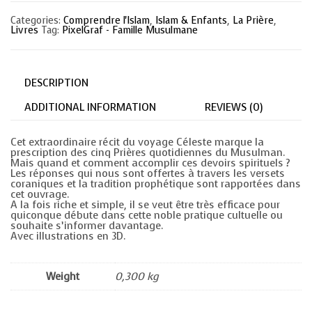
Prophète
(Pbsl)
Categories:
Comprendre l'Islam
,
Islam & Enfants
,
La Prière
,
quantity
Livres
Tag:
PixelGraf - Famille Musulmane
DESCRIPTION
ADDITIONAL INFORMATION
REVIEWS (0)
Cet extraordinaire récit du voyage Céleste marque la
prescription des cinq Prières quotidiennes du Musulman.
Mais quand et comment accomplir ces devoirs spirituels ?
Les réponses qui nous sont offertes à travers les versets
coraniques et la tradition prophétique sont rapportées dans
cet ouvrage.
A la fois riche et simple, il se veut être très efficace pour
quiconque débute dans cette noble pratique cultuelle ou
souhaite s’informer davantage.
Avec illustrations en 3D.
Weight
0,300 kg