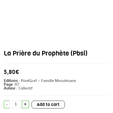
La Prière du Prophète (Pbsl)
5,80
€
Editions
: PixelGraf – Famille Musulmane
Page
:117
Auteur
: Collectif
La
-
+
Add to cart
Prière
du