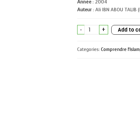
Année
: 2004
Auteur
: Ali IBN ABOU TALIB (
La
-
+
Add to c
Supplication
de
Kumayl
quantity
Categories:
Comprendre l'Islam