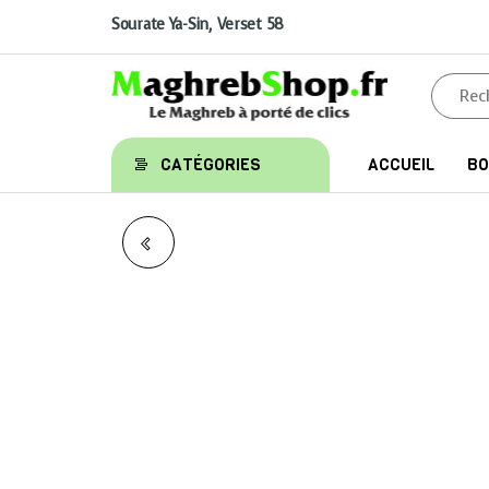
Aller
au
Sourate Ya-Sin, Verset 58
contenu
Maghrebshop
Le
CATÉGORIES
ACCUEIL
BO
Maghreb
à porter
de clics
SOUPES ET POTAGES