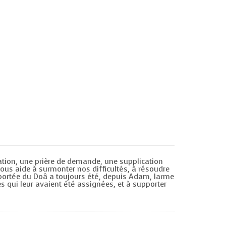
ation, une prière de demande, une supplication
us aide à surmonter nos difficultés, à résoudre
a portée du Doâ a toujours été, depuis Adam, larme
es qui leur avaient été assignées, et à supporter