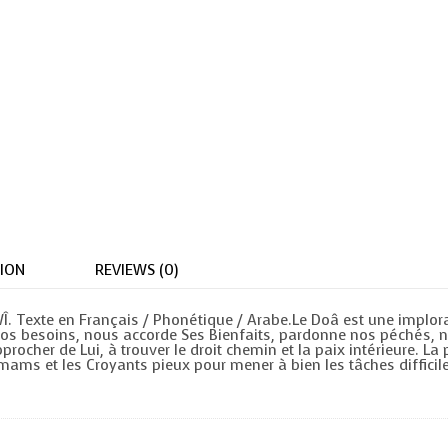
ION
REVIEWS (0)
WÎ. Texte en Français / Phonétique / Arabe.Le Doâ est une implor
os besoins, nous accorde Ses Bienfaits, pardonne nos péchés, no
rocher de Lui, à trouver le droit chemin et la paix intérieure. L
 Imams et les Croyants pieux pour mener à bien les tâches difficil