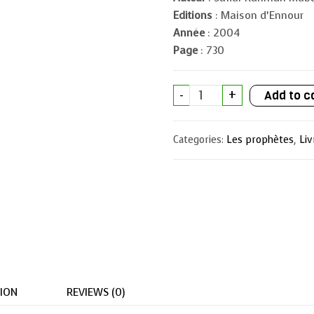
Editions
: Maison d’Ennour
Année
: 2004
Page
: 730
Le
-
+
Add to c
Nectar
Cacheté
Muhammad
–
Categories:
Les prophètes
,
Liv
L’ultime
joyau
de
la
prophétie
quantity
ION
REVIEWS (0)