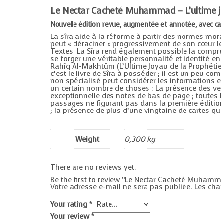
Le Nectar Cacheté Muhammad – L’ultime jo
Nouvelle édition revue, augmentée et annotée, avec ca
La sîra aide à la réforme à partir des normes mor
peut « déraciner » progressivement de son cœur 
Textes. La Sîra rend également possible la compré
se forger une véritable personnalité et identité en
Rahîq Al-Makhtûm (L’Ultime Joyau de la Prophétie) 
c’est le livre de Sîra à posséder ; il est un peu 
non spécialisé peut considérer les informations et
un certain nombre de choses : La présence des vers
exceptionnelle des notes de bas de page ; toutes l
passages ne figurant pas dans la première édition
; la présence de plus d’une vingtaine de cartes q
Weight
0,300 kg
There are no reviews yet.
Be the first to review “Le Nectar Cacheté Muhamm
Votre adresse e-mail ne sera pas publiée.
Les cha
Your rating
*
Your review
*