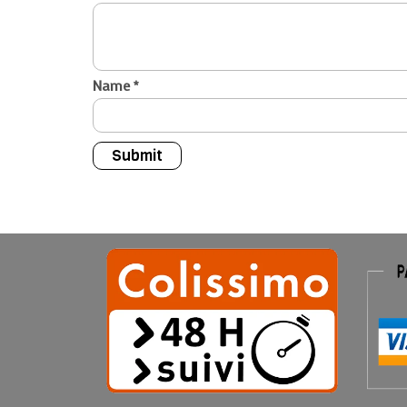
Name
*