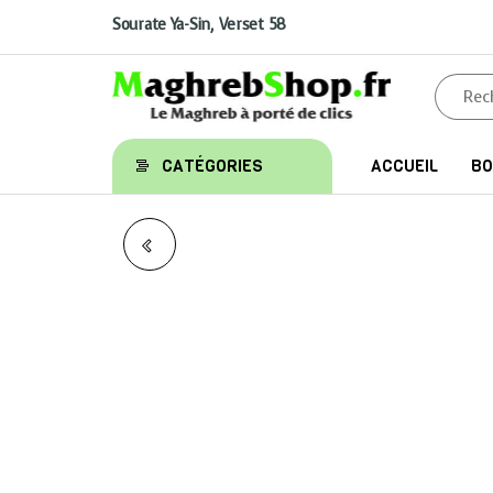
Aller
au
Sourate Ya-Sin, Verset 58
contenu
Maghrebshop
Le
CATÉGORIES
ACCUEIL
BO
Maghreb
à porter
de clics
LA MAISON DU
PROPHÈTE