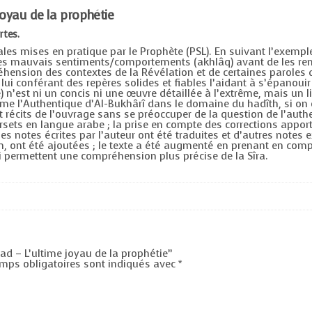
yau de la prophétie
rtes.
ales mises en pratique par le Prophète (PSL). En suivant l’exemp
les mauvais sentiments/comportements (akhlâq) avant de les rem
hension des contextes de la Révélation et de certaines paroles d
 lui conférant des repères solides et fiables l’aidant à s’épanouir
n’est ni un concis ni une œuvre détaillée à l’extrême, mais un liv
comme l’Authentique d’Al-Bukhârî dans le domaine du hadîth, si on
 récits de l’ouvrage sans se préoccuper de la question de l’authen
ets en langue arabe ; la prise en compte des corrections apportée
es notes écrites par l’auteur ont été traduites et d’autres notes 
, ont été ajoutées ; le texte a été augmenté en prenant en compte
ui permettent une compréhension plus précise de la Sîra.
ad – L’ultime joyau de la prophétie”
mps obligatoires sont indiqués avec
*