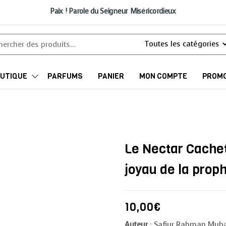
Paix ! Parole du Seigneur Miséricordieux
UTIQUE
PARFUMS
PANIER
MON COMPTE
PROMO
Le Nectar Cache
joyau de la prop
10,00
€
Auteur
: Safiur Rahman Muba