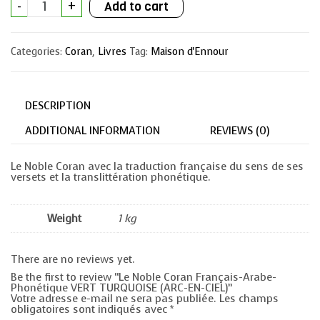
-
+
Add to cart
Noble
Coran
Français-
Arabe-
Categories:
Coran
,
Livres
Tag:
Maison d'Ennour
Phonétique
VERT
TURQUOISE
(ARC-
EN-
DESCRIPTION
CIEL)
quantity
ADDITIONAL INFORMATION
REVIEWS (0)
Le Noble Coran avec la traduction française du sens de ses
versets et la translittération phonétique.
Weight
1 kg
There are no reviews yet.
Be the first to review “Le Noble Coran Français-Arabe-
Phonétique VERT TURQUOISE (ARC-EN-CIEL)”
Votre adresse e-mail ne sera pas publiée.
Les champs
obligatoires sont indiqués avec
*