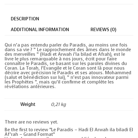
ila
biladi
El
Af'rah
DESCRIPTION
-
Grand
Format
ADDITIONAL INFORMATION
REVIEWS (0)
quantity
Qui n’a pas entendu parler du Paradis, au moins une fois
dans sa vie ? ” Le rapprochement des âmes dans le monde
des merveilles ” (Hadi et Arwah i’la bilad et Afrah), est le
livre le plus remarquable à nos jours, écrit pour faire
connaître le Paradis, se basant sur les paroles divines du
Coran. La Torah, l’Evangile et le Coran sont là pour nous
décrire avec précision le Paradis et ses atours. Mohammed
(salut et bénédiction sur lui), ” n’est pas innovateur parmi
les Prophètes “, mais qu’il confirme et complète les
révélations antérieures.
Weight
0,21 kg
There are no reviews yet.
Be the first to review “Le Paradis – Hadi El Arwah ila biladi El
Af’rah – Grand Format”