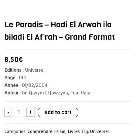
Le Paradis – Hadi El Arwah ila
biladi El Af’rah – Grand Format
8,50
€
Editions
: Universel
Page
: 144
Année
: 01/02/2004
Auteur
: bn Qayym El Jawzyya, Fdal Haja
Le
-
+
Add to cart
Paradis
-
Hadi
El
Categories:
Comprendre l'Islam
,
Livres
Tag:
Universel
Arwah