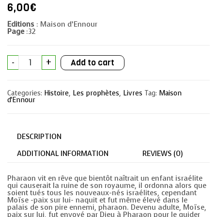
6,00
€
Editions
: Maison d’Ennour
Page
:32
Le
-
+
Add to cart
prophète
Moise
et
le
Categories:
Histoire
,
Les prophètes
,
Livres
Tag:
Maison
pharaon
d'Ennour
d’Egypte
quantity
DESCRIPTION
ADDITIONAL INFORMATION
REVIEWS (0)
Pharaon vit en rêve que bientôt naîtrait un enfant israélite
qui causerait la ruine de son royaume, il ordonna alors que
soient tués tous les nouveaux-nés israélites, cependant
Moïse -paix sur lui- naquit et fut même élevé dans le
palais de son pire ennemi, pharaon. Devenu adulte, Moïse,
paix sur lui, fut envoyé par Dieu à Pharaon pour le guider