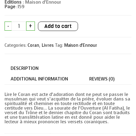
Editions
: Maison d’Ennour
Page
:159
Le
-
+
Add to cart
Saint
Coran
Chapitre
Amma
Categories:
Coran
,
Livres
Tag:
Maison d'Ennour
(francais-
arabe
avec
translitération
phonétique)
DESCRIPTION
quantity
ADDITIONAL INFORMATION
REVIEWS (0)
Lire le Coran est acte d’adoration dont ne peut se passer le
musulman qui veut s’acquitter de la prière, évoluer dans sa
spiritualité et cheminer en toute rectitude et en toute
certitude vers Dieu… La sourate de l’Ouverture (Al Fatiha), le
verset du Trône et le dernier chapitre du Coran sont traduits
et une translittération latine en est donné pour aider le
lecteur à mieux prononcer les versets coraniques.