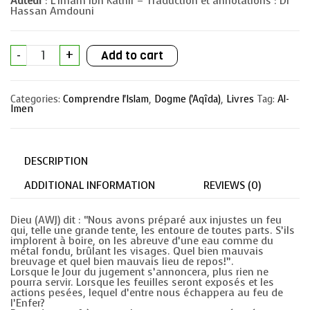
Auteur
: L’imam Ibn Kathir – Traduction et annotations : Dr
Hassan Amdouni
L'enfer
-
+
Add to cart
et
ses
supplices
quantity
Categories:
Comprendre l'Islam
,
Dogme ('Aqîda)
,
Livres
Tag:
Al-
Imen
DESCRIPTION
ADDITIONAL INFORMATION
REVIEWS (0)
Dieu (AWJ) dit : “Nous avons préparé aux injustes un feu
qui, telle une grande tente, les entoure de toutes parts. S’ils
implorent à boire, on les abreuve d’une eau comme du
métal fondu, brûlant les visages. Quel bien mauvais
breuvage et quel bien mauvais lieu de repos!”.
Lorsque le Jour du jugement s’annoncera, plus rien ne
pourra servir. Lorsque les feuilles seront exposés et les
actions pesées, lequel d’entre nous échappera au feu de
l’Enfer?