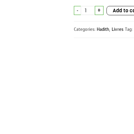
Les
-
+
Add to c
hadîths
divins
quantity
Categories:
Hadith
,
Livres
Tag: