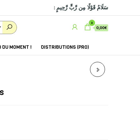
: سَلَامٌ قَوْلًا مِن رَّبٍّ رَّحِيمٍ
0
0,00€
 DU MOMENT !
DISTRIBUTIONS (PRO)
COMMENTAIRE DU
MUWATTA’ DE L’IMAM
s
MÂLIK IBN ANAS
MUHAMED ‘ABD AL-BÂQÎ
AZ-ZURQÂNÎ