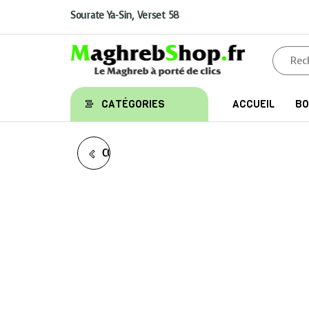
Aller
au
Sourate Ya-Sin, Verset 58
contenu
Maghrebshop
Le
CATÉGORIES
ACCUEIL
BO
Maghreb
à porter
de clics
CONFLIT DE COUPLE ET
VIOLENCE CONJUGALE
DANS LE CORAN:
TRAITEMENT ET
REMÈDES (NUCHÛZ ET