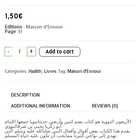
1,50
€
Editions
: Maison d’Ennour
Page
:51
Les
-
+
Add to cart
quarante
hadîths
(arabe)
–
Categories:
Hadith
,
Livres
Tag:
Maison d'Ennour
الاربعون
النووية
quantity
DESCRIPTION
ADDITIONAL INFORMATION
REVIEWS (0)
الأربعون النووية هو كتاب يضم اثنين وأربعين حديثانبويا جمعها الإمام
أبو زكريا يحيى بن شرفالنووي.
يقدم هذا الكتاب بعض أقوال وأفعال النبي صلىالله عليه وسلم التي
تهدي إلى نواحي كثيرة ممايجب أن تكون عليه حياة المسلم.