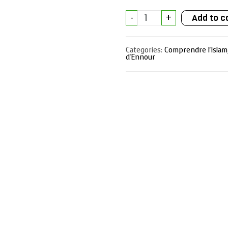
Amine
-
+
Add to c
et
Amina
–
n°3
Categories:
Comprendre l'Islam
:
d'Ennour
Bien
faire
la
prière
quantity