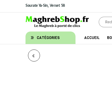
Aller
au
Sourate Ya-Sin, Verset 58
contenu
Maghrebshop
Le
CATÉGORIES
ACCUEIL
BO
Maghreb
à porter
de clics
LE SAINT CORAN –
CHAPITRE (JUZ’)
TABÂRAKA